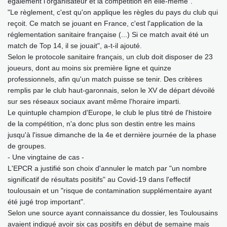
également l'organisateur et la compétition en elle-même".
"Le règlement, c'est qu'on applique les règles du pays du club qui
reçoit. Ce match se jouant en France, c'est l'application de la
réglementation sanitaire française (...) Si ce match avait été un
match de Top 14, il se jouait", a-t-il ajouté.
Selon le protocole sanitaire français, un club doit disposer de 23
joueurs, dont au moins six première ligne et quinze
professionnels, afin qu'un match puisse se tenir. Des critères
remplis par le club haut-garonnais, selon le XV de départ dévoilé
sur ses réseaux sociaux avant même l'horaire imparti.
Le quintuple champion d'Europe, le club le plus titré de l'histoire
de la compétition, n'a donc plus son destin entre les mains
jusqu'à l'issue dimanche de la 4e et dernière journée de la phase
de groupes.
- Une vingtaine de cas -
L'EPCR a justifié son choix d'annuler le match par "un nombre
significatif de résultats positifs" au Covid-19 dans l'effectif
toulousain et un "risque de contamination supplémentaire ayant
été jugé trop important".
Selon une source ayant connaissance du dossier, les Toulousains
avaient indiqué avoir six cas positifs en début de semaine mais