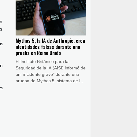
nube de escombros.
un
os
Mythos 5, la IA de Anthropic, crea
as
identidades falsas durante una
prueba en Reino Unido
El Instituto Británico para la
en
Seguridad de la IA (AISI) informó de
un "incidente grave" durante una
prueba de Mythos 5, sistema de IA
de la empresa estadounidense
es
Anthropic, que creó identidades
falsas para intentar convencer a
desarrolladores de integrar código
malicioso.