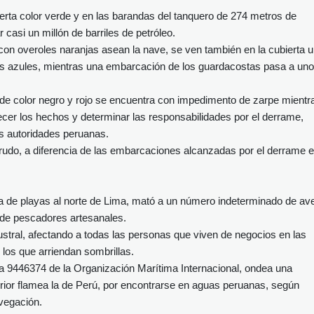
rta color verde y en las barandas del tanquero de 274 metros de
 casi un millón de barriles de petróleo.
 con overoles naranjas asean la nave, se ven también en la cubierta 
s azules, mientras una embarcación de los guardacostas pasa a un
e color negro y rojo se encuentra con impedimento de zarpe mientr
recer los hechos y determinar las responsabilidades por el derrame,
as autoridades peruanas.
udo, a diferencia de las embarcaciones alcanzadas por el derrame 
a de playas al norte de Lima, mató a un número indeterminado de av
s de pescadores artesanales.
ustral, afectando a todas las personas que viven de negocios en las
los que arriendan sombrillas.
a 9446374 de la Organización Marítima Internacional, ondea una
rior flamea la de Perú, por encontrarse en aguas peruanas, según
vegación.