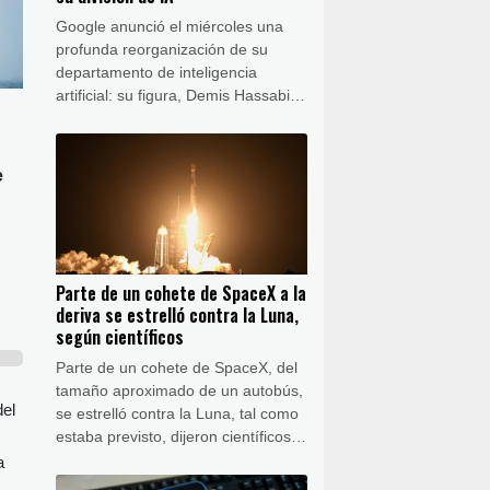
Google anunció el miércoles una
profunda reorganización de su
departamento de inteligencia
artificial: su figura, Demis Hassabis,
dejará la gestión cotidiana para
ocuparse de los desarrollos más
avanzados de la IA y en la
e
estrategia de largo plazo.
Parte de un cohete de SpaceX a la
deriva se estrelló contra la Luna,
según científicos
Parte de un cohete de SpaceX, del
tamaño aproximado de un autobús,
del
se estrelló contra la Luna, tal como
estaba previsto, dijeron científicos
este miércoles, después de que un
a
telescopio en Chile registró una