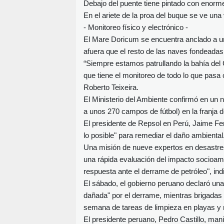
Debajo del puente tiene pintado con enorme
En el ariete de la proa del buque se ve u
- Monitoreo físico y electrónico -
El Mare Doricum se encuentra anclado a un
afuera que el resto de las naves fondeadas 
“Siempre estamos patrullando la bahía del C
que tiene el monitoreo de todo lo que pasa 
Roberto Teixeira.
El Ministerio del Ambiente confirmó en un
a unos 270 campos de fútbol) en la franja d
El presidente de Repsol en Perú, Jaime F
lo posible" para remediar el daño ambiental
Una misión de nueve expertos en desastres
una rápida evaluación del impacto socioamb
respuesta ante el derrame de petróleo", ind
El sábado, el gobierno peruano declaró una
dañada" por el derrame, mientras brigadas 
semana de tareas de limpieza en playas y 
El presidente peruano, Pedro Castillo, man