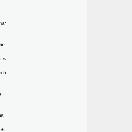
mar
ao,
ntes
odo
r
a
na
 el