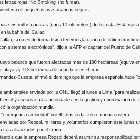
s letras rojas "No Smoking' (no fumar).
na veintena de pequeñas aves marinas negras.
as seis millas náuticas (unos 10 kilómetros) de la costa. Está más 
en la bahía del Callao.
allao, si no es de forma física tenemos la oficina de tráfico marítimo
con sistemas electrónicos”, dijo a la AFP el capitán del Puerto de Call
 nuevo balance que fueron afectadas más de 180 hectáreas (equivale
e playas y 713 hectáreas de superficie en el mar.
ernández-Cuesta, afirmó el domingo que la empresa española hace "t
.
 ambientales enviada por la ONU llegó el lunes a Lima "para realiza
iental y asesorar a las autoridades en la gestión y coordinación de l
icó la organización mundial.
 "emergencia ambiental" por 90 días en la "zona marina costera
enviadas por Repsol, militares y voluntarios cumplieron este lunes u
rocas alcanzados por el crudo.
ifestó s que la empresa Repsol deberá asumir su responsabilidad por