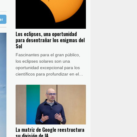
San Salvador
30 °C
squet femenino
36 °C
gio de Tailandia
ter
aga
32 °C
contó su masajista
Buenos Aires
5 °C
Los eclipses, una oportunidad
ón
13 °C
para desentrañar los enigmas del
según unos forenses
Sol
Fascinantes para el gran público,
los eclipses solares son una
oportunidad excepcional para los
científicos para profundizar en el
conocimiento del universo. Hace
más de un siglo, por ejemplo, uno
de estos fenómenos permitió
confirmar la teoría de la relatividad
de Einstein.
La matriz de Google reestructura
su división de IA