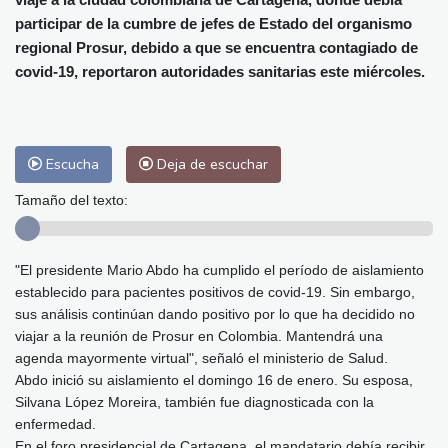
Málaga
29 °C
Murcia
29 °C
participar de la cumbre de jefes de Estado del organismo
Las Palmas de Gran Canaria
27 °C
regional Prosur, debido a que se encuentra contagiado de
Ibiza
29 °C
Buenos Aires
13 °C
covid-19, reportaron autoridades sanitarias este miércoles.
Caracas
28 °C
Managua
29 °C
San José
34 °C
Asunción
28 °C
Panama City
27 °C
Escucha
Deja de escuchar
Tamaño del texto:
"El presidente Mario Abdo ha cumplido el período de aislamiento
establecido para pacientes positivos de covid-19. Sin embargo,
sus análisis continúan dando positivo por lo que ha decidido no
viajar a la reunión de Prosur en Colombia. Mantendrá una
agenda mayormente virtual", señaló el ministerio de Salud.
Abdo inició su aislamiento el domingo 16 de enero. Su esposa,
Silvana López Moreira, también fue diagnosticada con la
enfermedad.
En el foro presidencial de Cartagena, el mandatario debía recibir