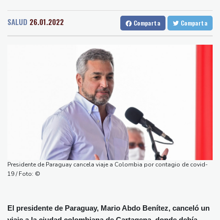
Medellin
31 °C
Cali
30 °C
Muere bajo arresto domiciliario en Venezuela un preso político de
Barcelona
24 °C
Bilbao
23 °C
origen uruguayo
SALUD
26.01.2022
Comparta
Comparta
Tegucigalpa
29 °C
El Real Madrid anuncia el fichaje del extremo marfileño Yan
Santo Domingo
32 °C
Diomandé
Havana
29 °C
Puerto Rico
29 °C
El mexicano Del Toro renueva con el UAE hasta 2031
Quito
15 °C
Brasilia
28 °C
El doloroso baile de cifras de desaparecidos en los sismos en
Manaus
36 °C
Rio de Janeiro
30 °C
Venezuela
São Paulo
30 °C
Un comité del Senado de EEUU declara en desacato al ex
Nava de la Asunción
30 °C
responsable de la lucha anticovid Anthony Fauci
Bueno Aires
29 °C
Irán amenazó con "dejar a oscuras" el Golfo en caso de ataques
Punta Arena
33 °C
de EEUU
Montevideo
14 °C
Panama
27 °C
Netflix estrenará en primicia un adelanto del videojuego GTA VI
Presidente de Paraguay cancela viaje a Colombia por contagio de covid-
San Salvador
29 °C
Oaxaca
25 °C
19 / Foto: ©
Jamaica
29 °C
Aruba
29 °C
Grenada
32 °C
Mexico City
23 °C
El presidente de Paraguay, Mario Abdo Benítez, canceló un
Alicante
29 °C
Córdoba
33 °C
viaje a la ciudad colombiana de Cartagena, donde debía