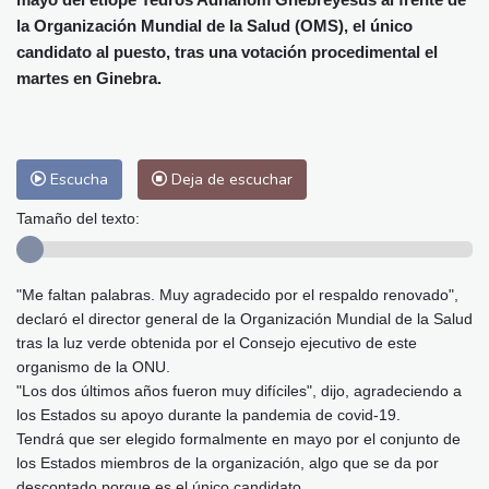
Málaga
25 °C
Murcia
25 °C
la Organización Mundial de la Salud (OMS), el único
Las Palmas de Gran Canaria
26 °C
candidato al puesto, tras una votación procedimental el
Ibiza
26 °C
Buenos Aires
14 °C
martes en Ginebra.
Caracas
25 °C
Managua
22 °C
San José
22 °C
Asunción
21 °C
Panama City
25 °C
Escucha
Deja de escuchar
Tamaño del texto:
"Me faltan palabras. Muy agradecido por el respaldo renovado",
declaró el director general de la Organización Mundial de la Salud
tras la luz verde obtenida por el Consejo ejecutivo de este
organismo de la ONU.
"Los dos últimos años fueron muy difíciles", dijo, agradeciendo a
los Estados su apoyo durante la pandemia de covid-19.
Tendrá que ser elegido formalmente en mayo por el conjunto de
los Estados miembros de la organización, algo que se da por
descontado porque es el único candidato.