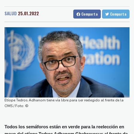
Medellin
21 °C
Cali
23 °C
Infantino
Barcelona
27 °C
Bilbao
21 °C
Debilitado, Infantino organiza reunión de crisis en Marruecos
SALUD
25.01.2022
Comparta
Comparta
Tegucigalpa
19 °C
Los rebeldes hutíes de Yemen dicen haber atacado dos petrolero
Santo Domingo
27 °C
sauditas
Havana
23 °C
Puerto Rico
28 °C
Debilitado, Infantino organizó reunión de crisis en Marruecos
Quito
9 °C
Brasilia
21 °C
Noosha Aubel: Klarar hon av Potsdams problem?
Manaus
27 °C
Rio de Janeiro
27 °C
Noosha Aubel: Czy poradzi sobie z problemami Poczdamu?
São Paulo
21 °C
Noosha Aubel: Είναι σε θέση να αντιμετωπίσει τα προβλήματα
Nava de la Asunción
21 °C
του Πότσδαμ;
Bueno Aires
26 °C
Noosha Aubel: Zvládne problémy Postupimi?
Punta Arena
28 °C
Montevideo
12 °C
Panama
24 °C
Etíope Tedros Adhanom tiene vía libre para ser reelegido al frente de la
San Salvador
18 °C
Oaxaca
16 °C
OMS / Foto: ©
Jamaica
22 °C
Aruba
28 °C
Grenada
23 °C
Mexico City
18 °C
Todos los semáforos están en verde para la reelección en
Alicante
27 °C
Córdoba
24 °C
mayo del etíope Tedros Adhanom Ghebreyesus al frente de