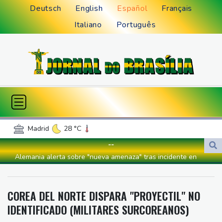
Deutsch
English
Español
Français
Italiano
Português
Madrid
28 °C
Palma de Mallorca
27 °C
--
Sevilla
24 °C
Madeira
27 °C
Alemania alerta sobre "nueva amenaza" tras incidente en
Canary Islands
23 °C
aeropuerto clave para envíos a Ucrania
Valencia
28 °C
Lima
23 °C
La FIFA intenta superar su crisis con disculpas y "pleno apoyo" a
COREA DEL NORTE DISPARA "PROYECTIL" NO
Cusco
11 °C
Iquitos
23 °C
Infantino
IDENTIFICADO (MILITARES SURCOREANOS)
Arequipa
14 °C
Bogota
13 °C
Debilitado, Infantino organiza reunión de crisis en Marruecos