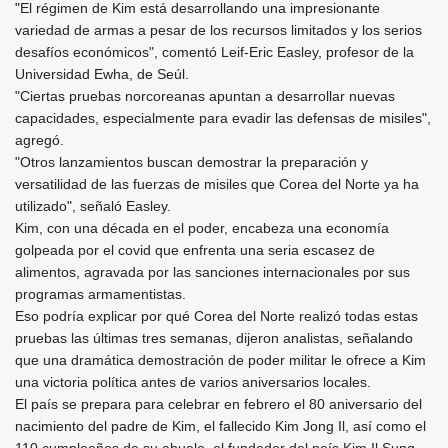
"El régimen de Kim está desarrollando una impresionante
variedad de armas a pesar de los recursos limitados y los serios
desafíos económicos", comentó Leif-Eric Easley, profesor de la
Universidad Ewha, de Seúl.
"Ciertas pruebas norcoreanas apuntan a desarrollar nuevas
capacidades, especialmente para evadir las defensas de misiles",
agregó.
"Otros lanzamientos buscan demostrar la preparación y
versatilidad de las fuerzas de misiles que Corea del Norte ya ha
utilizado", señaló Easley.
Kim, con una década en el poder, encabeza una economía
golpeada por el covid que enfrenta una seria escasez de
alimentos, agravada por las sanciones internacionales por sus
programas armamentistas.
Eso podría explicar por qué Corea del Norte realizó todas estas
pruebas las últimas tres semanas, dijeron analistas, señalando
que una dramática demostración de poder militar le ofrece a Kim
una victoria política antes de varios aniversarios locales.
El país se prepara para celebrar en febrero el 80 aniversario del
nacimiento del padre de Kim, el fallecido Kim Jong Il, así como el
110 cumpleaños de su abuelo, el fundador del país Kim Il Sung,