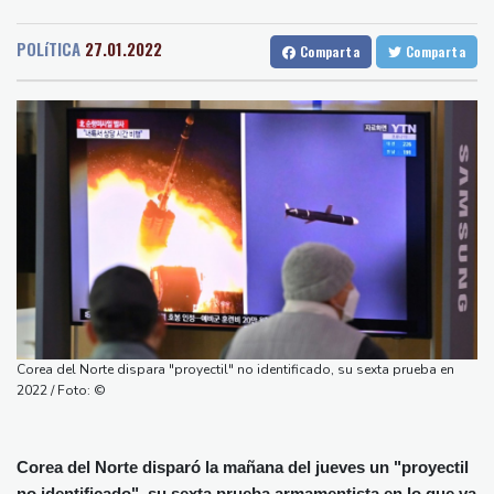
Medellin
38 °C
Cali
26 °C
ante aumento de lesiones
Barcelona
33 °C
Bilbao
28 °C
Muere el padre de Lionel Messi a los 68 años
POLíTICA
27.01.2022
Comparta
Comparta
Tegucigalpa
23 °C
Apple y OpenAI escalan su batalla legal por robo de secretos
Santo Domingo
30 °C
comerciales
Havana
31 °C
Puerto Rico
30 °C
Ucrania se despide de un voluntario que dedicó su vida a
Quito
20 °C
Brasilia
30 °C
rescatar a los muertos
Manaus
35 °C
Rio de Janeiro
29 °C
Canadá trata de adaptarse a un futuro de incendios forestales
São Paulo
32 °C
Ucrania despide a un voluntario que dedicó su vida a rescatar a
Nava de la Asunción
34 °C
los muertos
Bueno Aires
33 °C
Un dron entra en Bulgaria y estalla cerca de un gasoducto en la
Punta Arena
31 °C
frontera con Rumania
Montevideo
12 °C
Panama
30 °C
El burrito causa indigestión en el partido de Trump
Corea del Norte dispara "proyectil" no identificado, su sexta prueba en
San Salvador
36 °C
Oaxaca
22 °C
2022 / Foto: ©
Jamaica
30 °C
Aruba
30 °C
Grenada
38 °C
Mexico City
16 °C
Corea del Norte disparó la mañana del jueves un "proyectil
Alicante
33 °C
Córdoba
39 °C
no identificado", su sexta prueba armamentista en lo que va