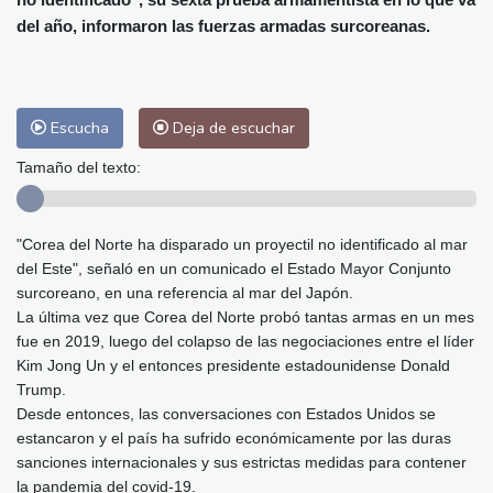
Málaga
35 °C
Murcia
36 °C
del año, informaron las fuerzas armadas surcoreanas.
Las Palmas de Gran Canaria
27 °C
Ibiza
31 °C
Buenos Aires
11 °C
Caracas
27 °C
Managua
26 °C
Escucha
Deja de escuchar
San José
40 °C
Asunción
23 °C
Panama City
32 °C
Tamaño del texto:
"Corea del Norte ha disparado un proyectil no identificado al mar
del Este", señaló en un comunicado el Estado Mayor Conjunto
surcoreano, en una referencia al mar del Japón.
La última vez que Corea del Norte probó tantas armas en un mes
fue en 2019, luego del colapso de las negociaciones entre el líder
Kim Jong Un y el entonces presidente estadounidense Donald
Trump.
Desde entonces, las conversaciones con Estados Unidos se
estancaron y el país ha sufrido económicamente por las duras
sanciones internacionales y sus estrictas medidas para contener
la pandemia del covid-19.