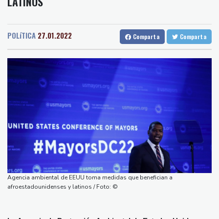
LATINOS
Medellin
38 °C
Cali
24 °C
ataques en una región petrolera
Barcelona
31 °C
Bilbao
29 °C
La OMS propone probar en RDC una vacuna ya existente contra
Tegucigalpa
25 °C
otra cepa del ébola
POLíTICA
27.01.2022
Comparta
Comparta
Santo Domingo
31 °C
Arabia Saudita, Pakistán y Turquía firman un pacto de defensa
Havana
31 °C
Puerto Rico
31 °C
en medio de la tensión con Irán
Quito
19 °C
Brasilia
29 °C
México y Perú restablecen sus relaciones diplomáticas tras una
Manaus
34 °C
Rio de Janeiro
31 °C
disputa por asilo
São Paulo
25 °C
EEUU pierde empleos, un golpe a las afirmaciones de Trump
Nava de la Asunción
35 °C
sobre la economía
Bueno Aires
32 °C
España amenaza a Italia con "medidas" si no pone fin a los
Punta Arena
31 °C
controles en la frontera
Montevideo
11 °C
Panama
30 °C
Notre-Dame, Campos Elíseos y víctimas de abusos: la agenda del
San Salvador
32 °C
Oaxaca
21 °C
papa en Francia
Agencia ambiental de EEUU toma medidas que benefician a
Jamaica
30 °C
Aruba
29 °C
El desempleo en Francia sube al 8,3%, su nivel más alto desde la
afroestadounidenses y latinos / Foto: ©
Grenada
37 °C
Mexico City
17 °C
pandemia
Alicante
32 °C
Córdoba
39 °C