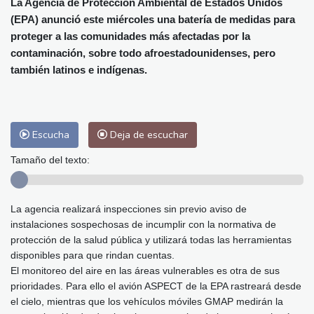
La Agencia de Protección Ambiental de Estados Unidos
Málaga
33 °C
Murcia
36 °C
(EPA) anunció este miércoles una batería de medidas para
Las Palmas de Gran Canaria
30 °C
proteger a las comunidades más afectadas por la
Ibiza
32 °C
Buenos Aires
12 °C
contaminación, sobre todo afroestadounidenses, pero
Caracas
26 °C
Managua
27 °C
también latinos e indígenas.
San José
41 °C
Asunción
17 °C
Panama City
31 °C
Escucha
Deja de escuchar
Tamaño del texto:
La agencia realizará inspecciones sin previo aviso de
instalaciones sospechosas de incumplir con la normativa de
protección de la salud pública y utilizará todas las herramientas
disponibles para que rindan cuentas.
El monitoreo del aire en las áreas vulnerables es otra de sus
prioridades. Para ello el avión ASPECT de la EPA rastreará desde
el cielo, mientras que los vehículos móviles GMAP medirán la