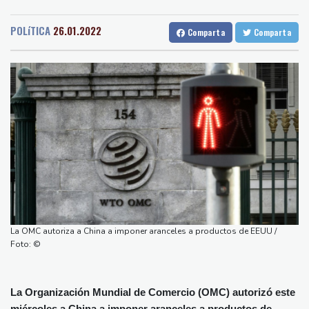
Medellin
28 °C
Cali
29 °C
dron en su territorio
Barcelona
28 °C
Bilbao
23 °C
Muere el padre de Lionel Messi a los 68 años, el hombre detrás
POLíTICA
26.01.2022
Comparta
Comparta
Tegucigalpa
31 °C
del ídolo mundial
Santo Domingo
31 °C
Una niña herida muere y eleva a ocho los fallecidos por el
Havana
27 °C
Puerto Rico
28 °C
tiroteo en escuela tailandesa
Quito
16 °C
Brasilia
26 °C
París obliga a usuarios de patinetas eléctricas a llevar casco
Manaus
31 °C
Rio de Janeiro
29 °C
ante aumento de lesiones
São Paulo
26 °C
Muere el padre de Lionel Messi a los 68 años
Nava de la Asunción
27 °C
Apple y OpenAI escalan su batalla legal por robo de secretos
Bueno Aires
34 °C
comerciales
Punta Arena
32 °C
Ucrania se despide de un voluntario que dedicó su vida a
Montevideo
11 °C
Panama
31 °C
rescatar a los muertos
La OMC autoriza a China a imponer aranceles a productos de EEUU /
San Salvador
25 °C
Oaxaca
23 °C
Canadá trata de adaptarse a un futuro de incendios forestales
Foto: ©
Jamaica
27 °C
Aruba
30 °C
Grenada
28 °C
Mexico City
24 °C
La Organización Mundial de Comercio (OMC) autorizó este
Alicante
30 °C
Córdoba
31 °C
miércoles a China a imponer aranceles a productos de