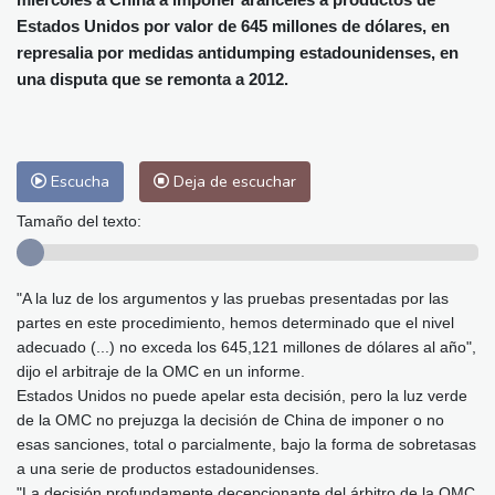
Málaga
28 °C
Murcia
28 °C
Estados Unidos por valor de 645 millones de dólares, en
Las Palmas de Gran Canaria
26 °C
represalia por medidas antidumping estadounidenses, en
Ibiza
29 °C
Buenos Aires
11 °C
una disputa que se remonta a 2012.
Caracas
29 °C
Managua
28 °C
San José
30 °C
Asunción
21 °C
Panama City
33 °C
Escucha
Deja de escuchar
Tamaño del texto:
"A la luz de los argumentos y las pruebas presentadas por las
partes en este procedimiento, hemos determinado que el nivel
adecuado (...) no exceda los 645,121 millones de dólares al año",
dijo el arbitraje de la OMC en un informe.
Estados Unidos no puede apelar esta decisión, pero la luz verde
de la OMC no prejuzga la decisión de China de imponer o no
esas sanciones, total o parcialmente, bajo la forma de sobretasas
a una serie de productos estadounidenses.
"La decisión profundamente decepcionante del árbitro de la OMC