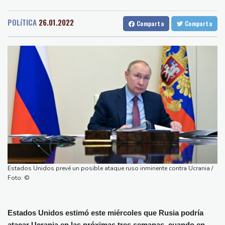
Medellin
37 °C
Cali
28 °C
general de EEUU
Barcelona
31 °C
Bilbao
26 °C
Muere el productor William Orbit, que colaboró con Madonna en
POLíTICA
26.01.2022
Comparta
Comparta
Tegucigalpa
28 °C
"Ray of Light"
Santo Domingo
32 °C
Los rebeldes hutíes continúan su ofensiva en Yemen con
Havana
33 °C
Puerto Rico
30 °C
ataques en una región petrolera
Quito
20 °C
Brasilia
30 °C
La OMS propone probar en RDC una vacuna ya existente contra
Manaus
34 °C
Rio de Janeiro
30 °C
otra cepa del ébola
São Paulo
22 °C
Arabia Saudita, Pakistán y Turquía firman un pacto de defensa
Nava de la Asunción
34 °C
en medio de la tensión con Irán
Bueno Aires
34 °C
México y Perú restablecen sus relaciones diplomáticas tras una
Punta Arena
32 °C
disputa por asilo
Montevideo
12 °C
Panama
31 °C
EEUU pierde empleos, un golpe a las afirmaciones de Trump
Estados Unidos prevé un posible ataque ruso inminente contra Ucrania /
San Salvador
33 °C
Oaxaca
24 °C
sobre la economía
Foto: ©
Jamaica
32 °C
Aruba
31 °C
España amenaza a Italia con "medidas" si no pone fin a los
Grenada
34 °C
Mexico City
20 °C
controles en la frontera
Estados Unidos estimó este miércoles que Rusia podría
Alicante
31 °C
Córdoba
38 °C
atacar Ucrania en las próximas tres semanas, cuando en