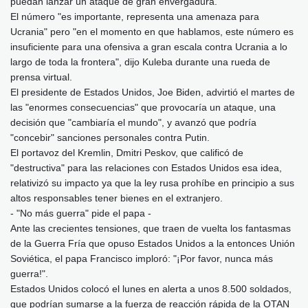
puedan lanzar un ataque de gran envergadura.
El número "es importante, representa una amenaza para
Ucrania" pero "en el momento en que hablamos, este número es
insuficiente para una ofensiva a gran escala contra Ucrania a lo
largo de toda la frontera", dijo Kuleba durante una rueda de
prensa virtual.
El presidente de Estados Unidos, Joe Biden, advirtió el martes de
las "enormes consecuencias" que provocaría un ataque, una
decisión que "cambiaría el mundo", y avanzó que podría
"concebir" sanciones personales contra Putin.
El portavoz del Kremlin, Dmitri Peskov, que calificó de
"destructiva" para las relaciones con Estados Unidos esa idea,
relativizó su impacto ya que la ley rusa prohíbe en principio a sus
altos responsables tener bienes en el extranjero.
- "No más guerra" pide el papa -
Ante las crecientes tensiones, que traen de vuelta los fantasmas
de la Guerra Fría que opuso Estados Unidos a la entonces Unión
Soviética, el papa Francisco imploró: "¡Por favor, nunca más
guerra!".
Estados Unidos colocó el lunes en alerta a unos 8.500 soldados,
que podrían sumarse a la fuerza de reacción rápida de la OTAN