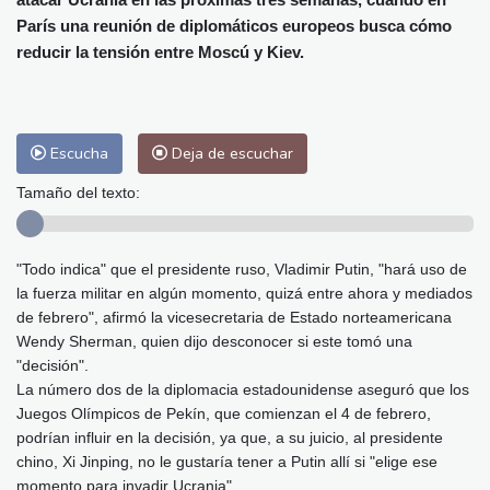
Málaga
31 °C
Murcia
33 °C
París una reunión de diplomáticos europeos busca cómo
Las Palmas de Gran Canaria
29 °C
reducir la tensión entre Moscú y Kiev.
Ibiza
31 °C
Buenos Aires
13 °C
Caracas
28 °C
Managua
29 °C
San José
39 °C
Asunción
18 °C
Escucha
Deja de escuchar
Panama City
31 °C
Tamaño del texto:
"Todo indica" que el presidente ruso, Vladimir Putin, "hará uso de
la fuerza militar en algún momento, quizá entre ahora y mediados
de febrero", afirmó la vicesecretaria de Estado norteamericana
Wendy Sherman, quien dijo desconocer si este tomó una
"decisión".
La número dos de la diplomacia estadounidense aseguró que los
Juegos Olímpicos de Pekín, que comienzan el 4 de febrero,
podrían influir en la decisión, ya que, a su juicio, al presidente
chino, Xi Jinping, no le gustaría tener a Putin allí si "elige ese
momento para invadir Ucrania".