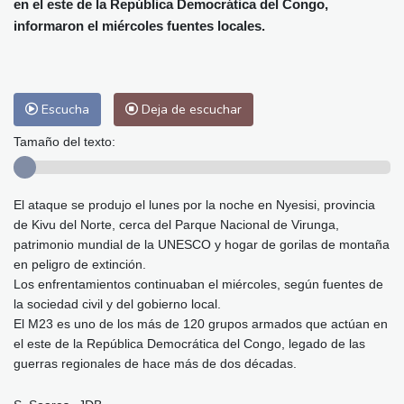
en el este de la República Democrática del Congo,
Málaga
25 °C
Murcia
25 °C
informaron el miércoles fuentes locales.
Las Palmas de Gran Canaria
26 °C
Ibiza
26 °C
Buenos Aires
14 °C
Caracas
25 °C
Managua
22 °C
San José
22 °C
Asunción
21 °C
Escucha
Deja de escuchar
Panama City
25 °C
Tamaño del texto:
El ataque se produjo el lunes por la noche en Nyesisi, provincia
de Kivu del Norte, cerca del Parque Nacional de Virunga,
patrimonio mundial de la UNESCO y hogar de gorilas de montaña
en peligro de extinción.
Los enfrentamientos continuaban el miércoles, según fuentes de
la sociedad civil y del gobierno local.
El M23 es uno de los más de 120 grupos armados que actúan en
el este de la República Democrática del Congo, legado de las
guerras regionales de hace más de dos décadas.