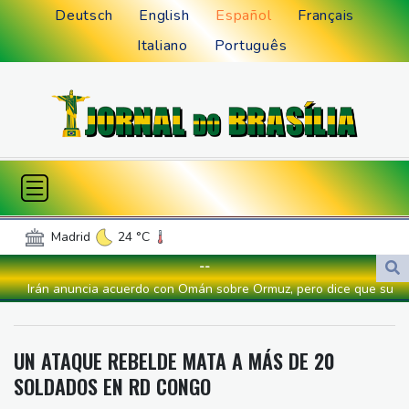
Deutsch
English
Español
Français
Italiano
Português
Madrid
24 °C
Palma de Mallorca
25 °C
--
Sevilla
23 °C
Madeira
26 °C
Irán anuncia acuerdo con Omán sobre Ormuz, pero dice que su
Canary Islands
24 °C
reapertura dependerá de EEUU
Valencia
27 °C
Lima
21 °C
Alemania alerta sobre "nueva amenaza" tras incidente en
UN ATAQUE REBELDE MATA A MÁS DE 20
Cusco
9 °C
Iquitos
24 °C
aeropuerto clave para envíos a Ucrania
SOLDADOS EN RD CONGO
Arequipa
12 °C
Bogota
12 °C
La FIFA intenta superar su crisis con disculpas y "pleno apoyo" a