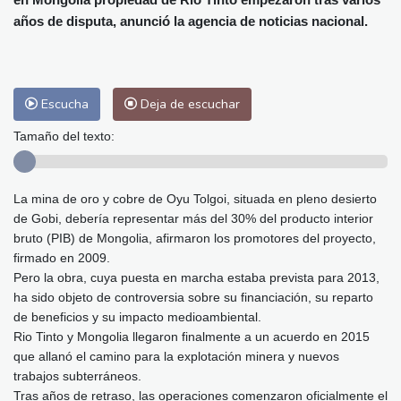
Málaga
31 °C
Murcia
32 °C
años de disputa, anunció la agencia de noticias nacional.
Las Palmas de Gran Canaria
26 °C
Ibiza
31 °C
Buenos Aires
5 °C
Caracas
22 °C
Managua
21 °C
Escucha
Deja de escuchar
San José
28 °C
Asunción
12 °C
Panama City
27 °C
Tamaño del texto:
La mina de oro y cobre de Oyu Tolgoi, situada en pleno desierto
de Gobi, debería representar más del 30% del producto interior
bruto (PIB) de Mongolia, afirmaron los promotores del proyecto,
firmado en 2009.
Pero la obra, cuya puesta en marcha estaba prevista para 2013,
ha sido objeto de controversia sobre su financiación, su reparto
de beneficios y su impacto medioambiental.
Rio Tinto y Mongolia llegaron finalmente a un acuerdo en 2015
que allanó el camino para la explotación minera y nuevos
trabajos subterráneos.
Tras años de retraso, las operaciones comenzaron oficialmente el