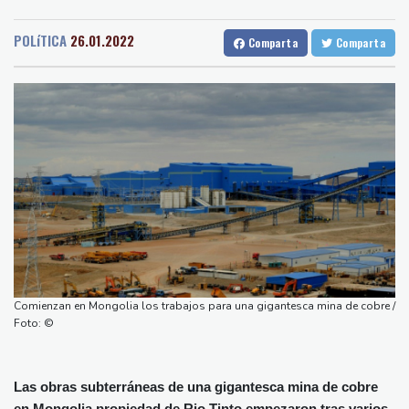
Medellin
29 °C
Cali
21 °C
Otorgan libertad plena a la exjueza Afiuni, presa por motivos
Barcelona
32 °C
Bilbao
23 °C
políticos en Venezuela
POLíTICA
26.01.2022
Comparta
Comparta
Tegucigalpa
20 °C
Mueren seis miembros de grupos ilegales en los primeros
Santo Domingo
27 °C
combates del nuevo gobierno de Colombia
Havana
25 °C
Puerto Rico
26 °C
El tifón Dolphin se debilita, pero interrumpe el transporte en el
Quito
9 °C
Brasilia
22 °C
este de China
Manaus
25 °C
Rio de Janeiro
23 °C
El sindicato de prensa venezolano denuncia una agresión a una
São Paulo
17 °C
periodista en el inicio del diálogo político
Nava de la Asunción
28 °C
La deforestación en la Amazonía brasileña registró un nuevo
Bueno Aires
25 °C
récord mínimo
Punta Arena
25 °C
Tifón Dolphin se debilita pero interrumpe el transporte en el este
Montevideo
9 °C
Panama
25 °C
de China
Comienzan en Mongolia los trabajos para una gigantesca mina de cobre /
San Salvador
26 °C
Oaxaca
15 °C
Controlan el incendio que arrasó el sureste de Francia durante
Foto: ©
Jamaica
25 °C
Aruba
28 °C
18 días
Grenada
31 °C
Mexico City
15 °C
Las obras subterráneas de una gigantesca mina de cobre
Alicante
31 °C
Córdoba
31 °C
en Mongolia propiedad de Rio Tinto empezaron tras varios