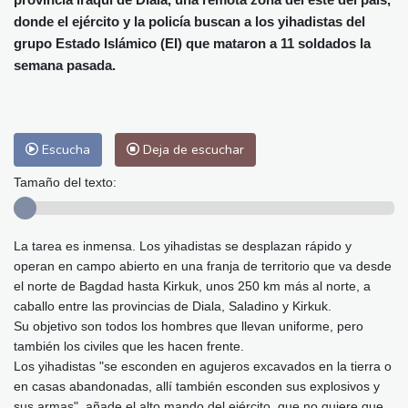
Málaga
33 °C
Murcia
34 °C
donde el ejército y la policía buscan a los yihadistas del
Las Palmas de Gran Canaria
25 °C
grupo Estado Islámico (EI) que mataron a 11 soldados la
Ibiza
32 °C
Buenos Aires
5 °C
semana pasada.
Caracas
23 °C
Managua
21 °C
San José
35 °C
Asunción
14 °C
Panama City
25 °C
Escucha
Deja de escuchar
Tamaño del texto:
La tarea es inmensa. Los yihadistas se desplazan rápido y
operan en campo abierto en una franja de territorio que va desde
el norte de Bagdad hasta Kirkuk, unos 250 km más al norte, a
caballo entre las provincias de Diala, Saladino y Kirkuk.
Su objetivo son todos los hombres que llevan uniforme, pero
también los civiles que les hacen frente.
Los yihadistas "se esconden en agujeros excavados en la tierra o
en casas abandonadas, allí también esconden sus explosivos y
sus armas", añade el alto mando del ejército, que no quiere que