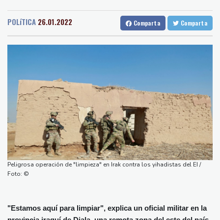
Medellin
33 °C
Cali
21 °C
acepte "todas" sus condiciones
Barcelona
35 °C
Bilbao
27 °C
La fiebre del oro transforma vidas y paisajes en Afganistán
POLíTICA
26.01.2022
Comparta
Comparta
Tegucigalpa
19 °C
Irán plantea condiciones para la reapertura del estrecho de
Santo Domingo
28 °C
Ormuz
Havana
24 °C
Puerto Rico
28 °C
Evacuaciones y vuelos cancelados en China al acercarse el tifón
Quito
10 °C
Brasilia
25 °C
Dolphin
Manaus
29 °C
Rio de Janeiro
28 °C
Llega Messi a Argentina para despedir a su padre Jorge tras su
São Paulo
25 °C
muerte
Nava de la Asunción
30 °C
La FIFA contraataca y denuncia "un esfuerzo concertado para
Bueno Aires
26 °C
socavar a su presidente"
Punta Arena
26 °C
Erupción del Etna obliga a suspender llegadas a un aeropuerto
Montevideo
9 °C
Panama
25 °C
de Sicilia
Peligrosa operación de "limpieza" en Irak contra los yihadistas del EI /
San Salvador
28 °C
Oaxaca
14 °C
Bulgaria convoca al embajador de Ucrania tras explosión de un
Foto: ©
Jamaica
24 °C
Aruba
28 °C
dron en su territorio
Grenada
34 °C
Mexico City
15 °C
"Estamos aquí para limpiar", explica un oficial militar en la
Alicante
33 °C
Córdoba
36 °C
provincia iraquí de Diala, una remota zona del este del país,