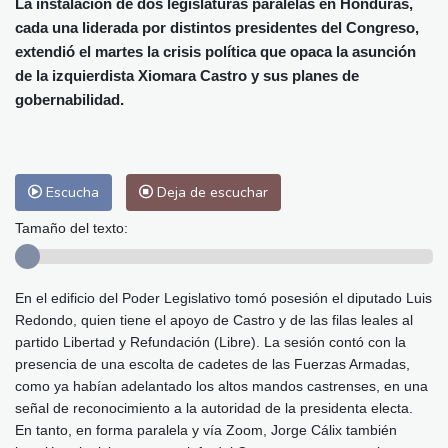
La instalación de dos legislaturas paralelas en Honduras,
Málaga
29 °C
Murcia
30 °C
cada una liderada por distintos presidentes del Congreso,
Las Palmas de Gran Canaria
24 °C
extendió el martes la crisis política que opaca la asunción
Ibiza
30 °C
Buenos Aires
5 °C
de la izquierdista Xiomara Castro y sus planes de
Caracas
20 °C
Managua
22 °C
gobernabilidad.
San José
24 °C
Asunción
13 °C
Panama City
25 °C
Escucha
Deja de escuchar
Tamaño del texto:
En el edificio del Poder Legislativo tomó posesión el diputado Luis
Redondo, quien tiene el apoyo de Castro y de las filas leales al
partido Libertad y Refundación (Libre). La sesión contó con la
presencia de una escolta de cadetes de las Fuerzas Armadas,
como ya habían adelantado los altos mandos castrenses, en una
señal de reconocimiento a la autoridad de la presidenta electa.
En tanto, en forma paralela y vía Zoom, Jorge Cálix también