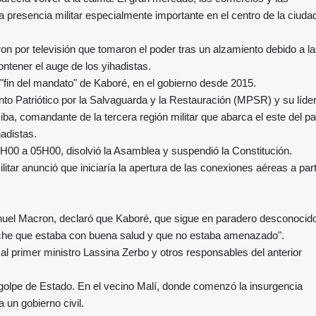
 presencia militar especialmente importante en el centro de la ciuda
aron por televisión que tomaron el poder tras un alzamiento debido a l
ontener el auge de los yihadistas.
l "fin del mandato" de Kaboré, en el gobierno desde 2015.
o Patriótico por la Salvaguarda y la Restauración (MPSR) y su líder,
a, comandante de la tercera región militar que abarca el este del pa
adistas.
00 a 05H00, disolvió la Asamblea y suspendió la Constitución.
ilitar anunció que iniciaría la apertura de las conexiones aéreas a part
nuel Macron, declaró que Kaboré, que sigue en paradero desconocid
noche que estaba con buena salud y que no estaba amenazado".
l primer ministro Lassina Zerbo y otros responsables del anterior
 golpe de Estado. En el vecino Malí, donde comenzó la insurgencia
a un gobierno civil.