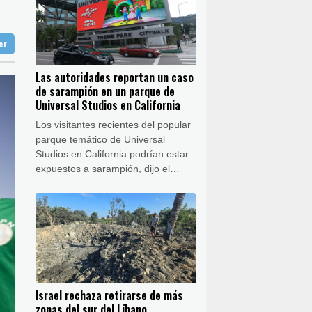
San Salvador
26 °C
Tailandia
32 °C
e aguacate a EEUU
ter
aga
30 °C
s gubernamentales en Yemen
Buenos Aires
5 °C
Las autoridades reportan un caso
ón
14 °C
de sarampión en un parque de
lor
Universal Studios en California
Los visitantes recientes del popular
parque temático de Universal
Studios en California podrían estar
expuestos a sarampión, dijo el
departamento local de salud de Los
Ángeles, cuando crece el número
de casos en el país.
Israel rechaza retirarse de más
zonas del sur del Líbano