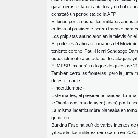
gasolineras estaban abiertos y no había una
constató un periodista de la AFP.
El lunes por la noche, los militares anunci
críticas al presidente por su fracaso para c
Los golpistas anunciaron en la televisión e
El poder está ahora en manos del Movimient
teniente coronel Paul-Henri Sandaogo Damib
especialmente afectado por los ataques yih
El MPSR instauró un toque de queda de 21H
También cerró las fronteras, pero la junta m
de este martes.
- Incertidumbre -
Este martes, el presidente francés, Emma
le "había confirmado ayer (lunes) por la 
La misma incertidumbre planeaba en torno a
gobierno.
Burkina Faso ha sufrido varios intentos de
yihadista, los militares derrocaron en 2020 