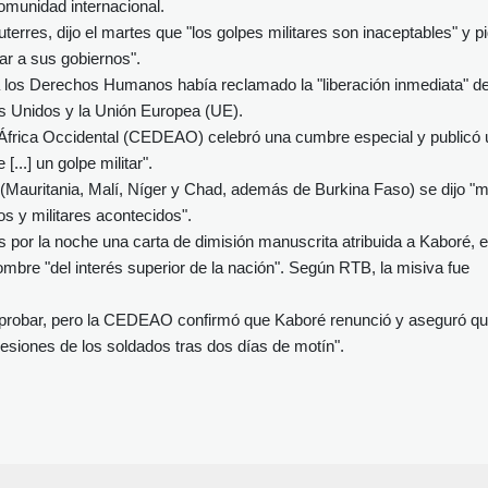
omunidad internacional.
erres, dijo el martes que "los golpes militares son inaceptables" y pi
ar a sus gobiernos".
 los Derechos Humanos había reclamado la "liberación inmediata" d
s Unidos y la Unión Europea (UE).
rica Occidental (CEDEAO) celebró una cumbre especial y publicó 
..] un golpe militar".
 (Mauritania, Malí, Níger y Chad, además de Burkina Faso) se dijo "
s y militares acontecidos".
es por la noche una carta de dimisión manuscrita atribuida a Kaboré, 
nombre "del interés superior de la nación". Según RTB, la misiva fue
omprobar, pero la CEDEAO confirmó que Kaboré renunció y aseguró q
resiones de los soldados tras dos días de motín".