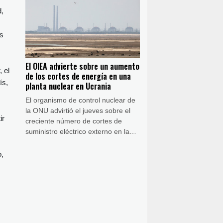
ciudadanía de ese país.
d,
as
El OIEA advierte sobre un aumento
 el
de los cortes de energía en una
ís,
planta nuclear en Ucrania
El organismo de control nuclear de
la ONU advirtió el jueves sobre el
ir
creciente número de cortes de
suministro eléctrico externo en la
central nuclear de Zaporiyia,
ocupada por Rusia en Ucrania,
o,
mientras la guerra continúa.