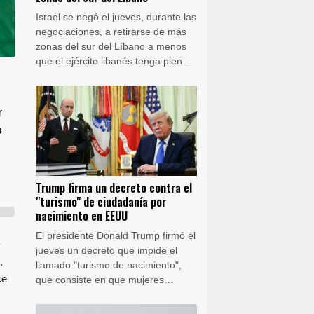
Israel se negó el jueves, durante las
negociaciones, a retirarse de más
zonas del sur del Líbano a menos
que el ejército libanés tenga pleno
control de las dos "zonas piloto"
iniciales, informó a la AFP una
fuente de la presidencia libanesa.
r
s
Trump firma un decreto contra el
"turismo" de ciudadanía por
nacimiento en EEUU
El presidente Donald Trump firmó el
y
jueves un decreto que impide el
.
llamado "turismo de nacimiento",
ce
que consiste en que mujeres
extranjeras dan a luz en Estados
Unidos para que el hijo adquiera la