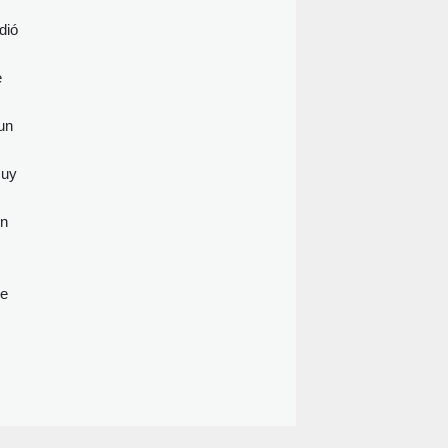
dió
e
un
muy
en
ue