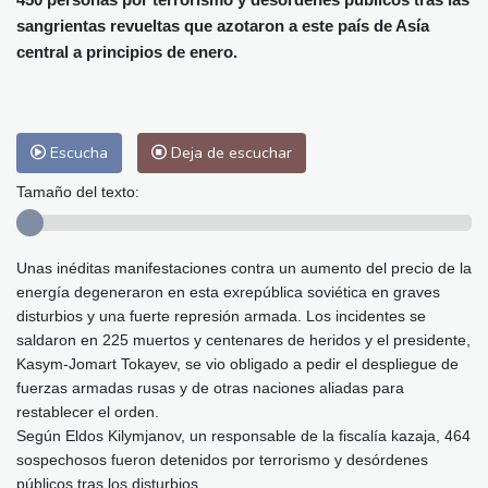
Málaga
28 °C
Murcia
29 °C
sangrientas revueltas que azotaron a este país de Asía
Las Palmas de Gran Canaria
25 °C
central a principios de enero.
Ibiza
30 °C
Buenos Aires
6 °C
Caracas
25 °C
Managua
22 °C
San José
27 °C
Asunción
14 °C
Escucha
Deja de escuchar
Panama City
25 °C
Tamaño del texto:
Unas inéditas manifestaciones contra un aumento del precio de la
energía degeneraron en esta exrepública soviética en graves
disturbios y una fuerte represión armada. Los incidentes se
saldaron en 225 muertos y centenares de heridos y el presidente,
Kasym-Jomart Tokayev, se vio obligado a pedir el despliegue de
fuerzas armadas rusas y de otras naciones aliadas para
restablecer el orden.
Según Eldos Kilymjanov, un responsable de la fiscalía kazaja, 464
sospechosos fueron detenidos por terrorismo y desórdenes
públicos tras los disturbios.