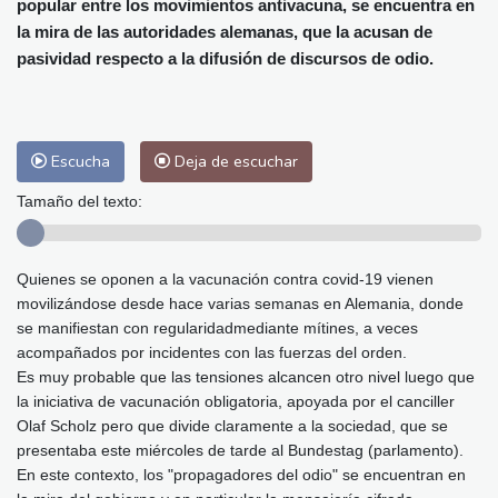
popular entre los movimientos antivacuna, se encuentra en
Málaga
26 °C
Murcia
25 °C
la mira de las autoridades alemanas, que la acusan de
Las Palmas de Gran Canaria
24 °C
pasividad respecto a la difusión de discursos de odio.
Ibiza
26 °C
Buenos Aires
7 °C
Caracas
27 °C
Managua
22 °C
San José
22 °C
Asunción
20 °C
Escucha
Deja de escuchar
Panama City
24 °C
Tamaño del texto:
Quienes se oponen a la vacunación contra covid-19 vienen
movilizándose desde hace varias semanas en Alemania, donde
se manifiestan con regularidadmediante mítines, a veces
acompañados por incidentes con las fuerzas del orden.
Es muy probable que las tensiones alcancen otro nivel luego que
la iniciativa de vacunación obligatoria, apoyada por el canciller
Olaf Scholz pero que divide claramente a la sociedad, que se
presentaba este miércoles de tarde al Bundestag (parlamento).
En este contexto, los "propagadores del odio" se encuentran en