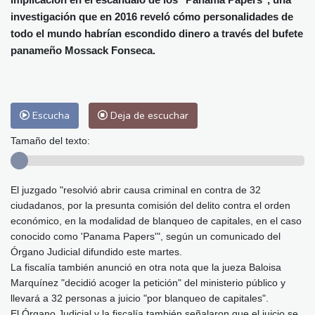
Málaga
26 °C
Murcia
28 °C
investigación que en 2016 reveló cómo personalidades de
Las Palmas de Gran Canaria
25 °C
todo el mundo habrían escondido dinero a través del bufete
Ibiza
29 °C
Buenos Aires
8 °C
panameño Mossack Fonseca.
Caracas
21 °C
Managua
22 °C
San José
28 °C
Asunción
12 °C
Panama City
26 °C
Escucha
Deja de escuchar
Tamaño del texto:
El juzgado "resolvió abrir causa criminal en contra de 32
ciudadanos, por la presunta comisión del delito contra el orden
económico, en la modalidad de blanqueo de capitales, en el caso
conocido como 'Panama Papers'", según un comunicado del
Órgano Judicial difundido este martes.
La fiscalía también anunció en otra nota que la jueza Baloisa
Marquínez "decidió acoger la petición" del ministerio público y
llevará a 32 personas a juicio "por blanqueo de capitales".
El Órgano Judicial y la fiscalía también señalaron que el juicio se