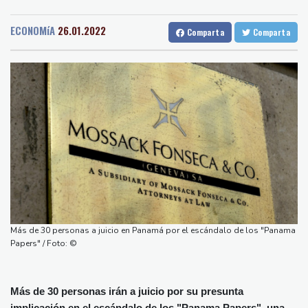
Medellin
28 °C
Cali
23 °C
Costa Rica
Barcelona
30 °C
Bilbao
22 °C
De la Espriella: un showman pro-Trump es el nuevo presidente
ECONOMíA
26.01.2022
Comparta
Comparta
Tegucigalpa
18 °C
de Colombia
Santo Domingo
23 °C
Ataques de rebeldes hutíes dejan 10 muertos en región
Havana
23 °C
Puerto Rico
25 °C
petrolera de Yemen
Quito
9 °C
Brasilia
20 °C
España impone controles fronterizos a Italia en medio de crisis
Manaus
25 °C
Rio de Janeiro
23 °C
por migrantes
São Paulo
18 °C
Infantino recibe en Colombia el apoyo del fútbol de Sudamérica
Nava de la Asunción
25 °C
De la Espriella: un millonario pro-Trump en la presidencia de
Bueno Aires
25 °C
Colombia
Punta Arena
26 °C
España lanza un ultimátum a Italia para que levante controles
Montevideo
9 °C
Panama
26 °C
fronterizos
Más de 30 personas a juicio en Panamá por el escándalo de los "Panama
San Salvador
22 °C
Oaxaca
14 °C
Exabogado de Trump listo para ser confirmado como fiscal
Papers" / Foto: ©
Jamaica
22 °C
Aruba
27 °C
general de EEUU
Grenada
28 °C
Mexico City
16 °C
Más de 30 personas irán a juicio por su presunta
Alicante
31 °C
Córdoba
30 °C
implicación en el escándalo de los "Panama Papers", una