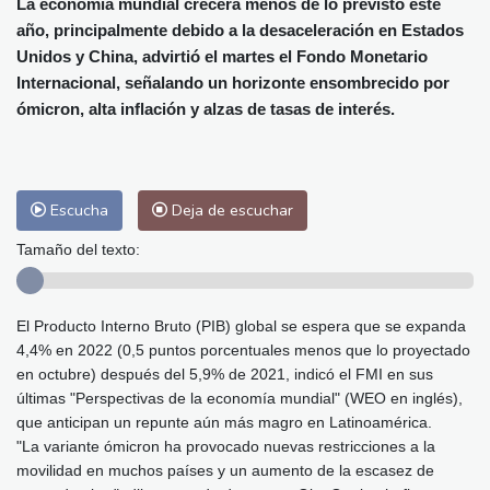
La economía mundial crecerá menos de lo previsto este
Málaga
34 °C
Murcia
34 °C
año, principalmente debido a la desaceleración en Estados
Las Palmas de Gran Canaria
26 °C
Unidos y China, advirtió el martes el Fondo Monetario
Ibiza
31 °C
Buenos Aires
9 °C
Internacional, señalando un horizonte ensombrecido por
Caracas
26 °C
Managua
25 °C
ómicron, alta inflación y alzas de tasas de interés.
San José
38 °C
Asunción
16 °C
Panama City
32 °C
Escucha
Deja de escuchar
Tamaño del texto:
El Producto Interno Bruto (PIB) global se espera que se expanda
4,4% en 2022 (0,5 puntos porcentuales menos que lo proyectado
en octubre) después del 5,9% de 2021, indicó el FMI en sus
últimas "Perspectivas de la economía mundial" (WEO en inglés),
que anticipan un repunte aún más magro en Latinoamérica.
"La variante ómicron ha provocado nuevas restricciones a la
movilidad en muchos países y un aumento de la escasez de