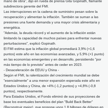
mano de obra", dijo en rueda de prensa Gita Gopinath, flamante
subdirectora gerente del FMI.
Las interrupciones en la cadena de suministro pesan sobre la
recuperación y alimentan la inflación. También se suman a las
presiones una fuerte demanda y una mayor crisis alimentaria y
energética.
"Además, la deuda récord y el aumento de la inflación están
limitando la capacidad de muchos países para enfrentar nuevas
perturbaciones", explicó Gopinath.
El FMI estima que la inflación global promediará 3,9% (+1,6
puntos) este año en las economías avanzadas, y 5,9% (+1 punto)
en las economías emergentes y en desarrollo, persistiendo "por
más tiempo de lo previsto" antes de ceder en 2023.
- Desaceleración de EEUU y China -
Según el FMI, la ralentización del crecimiento mundial se debe
"esencialmente" a una menor expansión esperada este año en
Estados Unidos y China, de +4% (-1,2 puntos) y +4,8% (-0,8
puntos), respectivamente.
Para Estados Unidos, el Fondo eliminó de sus proyecciones de
base los eventuales beneficios del plan "Build Back Better"
(Reconstruir mejor), que propone unos 1,8 billones de dólares en