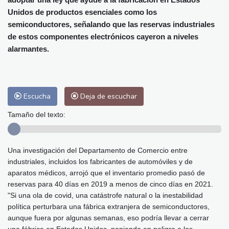
Málaga
28 °C
Murcia
30 °C
Unidos de productos esenciales como los
Las Palmas de Gran Canaria
27 °C
semiconductores, señalando que las reservas industriales
Ibiza
29 °C
Buenos Aires
13 °C
de estos componentes electrónicos cayeron a niveles
Caracas
29 °C
Managua
31 °C
alarmantes.
San José
33 °C
Asunción
19 °C
Panama City
32 °C
Escucha
Deja de escuchar
Tamaño del texto:
Una investigación del Departamento de Comercio entre
industriales, incluidos los fabricantes de automóviles y de
aparatos médicos, arrojó que el inventario promedio pasó de
reservas para 40 días en 2019 a menos de cinco días en 2021.
"Si una ola de covid, una catástrofe natural o la inestabilidad
política perturbara una fábrica extranjera de semiconductores,
aunque fuera por algunas semanas, eso podría llevar a cerrar
una fábrica en Estados Unidos, poniendo en peligro a los