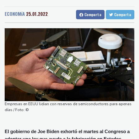
Medellin
32 °C
Cali
30 °C
Exabogado de Trump listo para ser confirmado como fiscal
Barcelona
29 °C
Bilbao
23 °C
general de EEUU
ECONOMíA
25.01.2022
Comparta
Comparta
Tegucigalpa
28 °C
Muere el productor William Orbit, que colaboró con Madonna en
Santo Domingo
31 °C
"Ray of Light"
Havana
31 °C
Puerto Rico
27 °C
Los rebeldes hutíes continúan su ofensiva en Yemen con
Quito
15 °C
Brasilia
29 °C
ataques en una región petrolera
Manaus
34 °C
Rio de Janeiro
30 °C
La OMS propone probar en RDC una vacuna ya existente contra
São Paulo
24 °C
otra cepa del ébola
Nava de la Asunción
30 °C
Arabia Saudita, Pakistán y Turquía firman un pacto de defensa
Bueno Aires
35 °C
en medio de la tensión con Irán
Punta Arena
33 °C
México y Perú restablecen sus relaciones diplomáticas tras una
Montevideo
13 °C
Panama
29 °C
disputa por asilo
Empresas en EEUU lidian con reservas de semiconductores para apenas
San Salvador
29 °C
Oaxaca
27 °C
EEUU pierde empleos, un golpe a las afirmaciones de Trump
días / Foto: ©
Jamaica
30 °C
Aruba
30 °C
sobre la economía
Grenada
30 °C
Mexico City
23 °C
El gobierno de Joe Biden exhortó el martes al Congreso a
Alicante
29 °C
Córdoba
34 °C
adoptar una ley que ayude a la fabricación en Estados