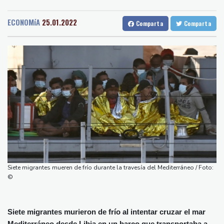
Medellin
37 °C
Cali
23 °C
El doloroso baile de cifras de desaparecidos en los sismos en
Barcelona
32 °C
Bilbao
23 °C
Venezuela
ECONOMíA
25.01.2022
Comparta
Comparta
Tegucigalpa
21 °C
Un comité del Senado de EEUU declara en desacato al ex
Santo Domingo
29 °C
responsable de la lucha anticovid Anthony Fauci
Havana
28 °C
Puerto Rico
30 °C
Irán amenazó con "dejar a oscuras" el Golfo en caso de ataques
Quito
14 °C
Brasilia
26 °C
de EEUU
Manaus
33 °C
Rio de Janeiro
30 °C
Netflix estrenará en primicia un adelanto del videojuego GTA VI
São Paulo
28 °C
Aumento récord de las notificaciones por radicalización en Reino
Nava de la Asunción
33 °C
Unido
Bueno Aires
27 °C
Una mujer es acusada de atacar con un objeto punzante a
Punta Arena
28 °C
cuatro hombres en Londres
Montevideo
13 °C
Panama
26 °C
Qué papel jugó la desinformación durante la última ola de
Siete migrantes mueren de frío durante la travesía del Mediterráneo / Foto:
San Salvador
31 °C
Oaxaca
18 °C
migrantes que llegó al enclave español de Ceuta
©
Jamaica
27 °C
Aruba
30 °C
Grenada
36 °C
Mexico City
13 °C
Siete migrantes murieron de frío al intentar cruzar el mar
Alicante
32 °C
Córdoba
37 °C
Mediterráneo desde Libia en un barco que transportaba a