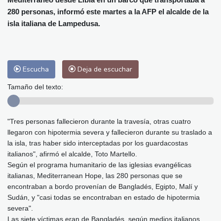
Málaga
31 °C
Murcia
33 °C
280 personas, informó este martes a la AFP el alcalde de la
Las Palmas de Gran Canaria
29 °C
isla italiana de Lampedusa.
Ibiza
31 °C
Buenos Aires
14 °C
Caracas
25 °C
Managua
23 °C
San José
38 °C
Asunción
26 °C
Escucha
Deja de escuchar
Panama City
27 °C
Tamaño del texto:
"Tres personas fallecieron durante la travesía, otras cuatro
llegaron con hipotermia severa y fallecieron durante su traslado a
la isla, tras haber sido interceptadas por los guardacostas
italianos", afirmó el alcalde, Toto Martello.
Según el programa humanitario de las iglesias evangélicas
italianas, Mediterranean Hope, las 280 personas que se
encontraban a bordo provenían de Bangladés, Egipto, Malí y
Sudán, y "casi todas se encontraban en estado de hipotermia
severa".
Las siete víctimas eran de Bangladés, según medios italianos.