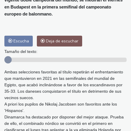
Málaga
33 °C
Murcia
37 °C
en Budapest en la primera semifinal del campeonato
Las Palmas de Gran Canaria
27 °C
europeo de balonmano.
Ibiza
32 °C
Buenos Aires
9 °C
Caracas
24 °C
Managua
25 °C
San José
40 °C
Asunción
19 °C
Escucha
Deja de escuchar
Panama City
28 °C
Tamaño del texto:
Ambas selecciones favoritas al título repetirán el enfrentamiento
que mantuvieron en 2021 en las semifinales del mundial de
Egipto, que acabó inclinándose a favor de los escandinavos por
35-33. Los daneses conquistaron el título en detrimento de sus
vecinos suecos.
A priori los pupilos de Nikolaj Jacobsen son favoritos ante los
'Hispanos'.
Dinamarca ha destacado por disponer del mejor ataque. Prueba
de ello, el combinado nórdico se convirtió en el primero en
clasificarse el lunes tras aplastar a la ya eliminada Holanda por