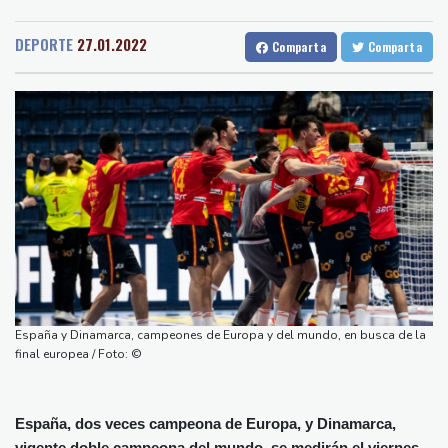
Medellin
38 °C
Cali
23 °C
Canadá trata de adaptarse a un futuro de incendios forestales
Barcelona
33 °C
Bilbao
33 °C
Ucrania despide a un voluntario que dedicó su vida a rescatar a
DEPORTE
27.01.2022
Comparta
Comparta
Tegucigalpa
21 °C
los muertos
Santo Domingo
30 °C
Un dron entra en Bulgaria y estalla cerca de un gasoducto en la
Havana
27 °C
Puerto Rico
30 °C
frontera con Rumania
Quito
16 °C
Brasilia
29 °C
El burrito causa indigestión en el partido de Trump
Manaus
33 °C
Rio de Janeiro
29 °C
Comienza la vendimia en la región francesa de Borgoña, un
São Paulo
26 °C
nuevo récord de precocidad
Nava de la Asunción
34 °C
Exabogado de Trump confirmado como fiscal general de EEUU
Bueno Aires
30 °C
Las dificultades en Cisjordania impulsan el éxodo de los
Punta Arena
29 °C
cristianos palestinos
Montevideo
10 °C
Panama
28 °C
España y Dinamarca, campeones de Europa y del mundo, en busca de la
San Salvador
33 °C
Oaxaca
17 °C
final europea / Foto: ©
Jamaica
26 °C
Aruba
29 °C
Grenada
38 °C
Mexico City
14 °C
España, dos veces campeona de Europa, y Dinamarca,
Alicante
33 °C
Córdoba
39 °C
vigente doble campeona del mundo, se medirán el viernes