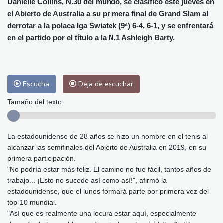
Danielle Collins, N.30 del mundo, se clasificó este jueves en
Málaga
28 °C
Murcia
31 °C
el Abierto de Australia a su primera final de Grand Slam al
Las Palmas de Gran Canaria
24 °C
derrotar a la polaca Iga Swiatek (9ª) 6-4, 6-1, y se enfrentará
Ibiza
29 °C
Buenos Aires
13 °C
en el partido por el título a la N.1 Ashleigh Barty.
Caracas
30 °C
Managua
32 °C
San José
32 °C
Asunción
20 °C
Panama City
33 °C
Escucha
Deja de escuchar
Tamaño del texto:
La estadounidense de 28 años se hizo un nombre en el tenis al
alcanzar las semifinales del Abierto de Australia en 2019, en su
primera participación.
"No podría estar más feliz. El camino no fue fácil, tantos años de
trabajo... ¡Esto no sucede así como así!", afirmó la
estadounidense, que el lunes formará parte por primera vez del
top-10 mundial.
"Así que es realmente una locura estar aquí, especialmente