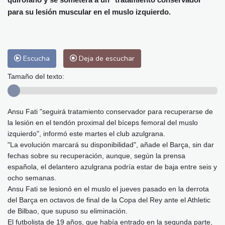
Málaga
31 °C
Murcia
33 °C
para su lesión muscular en el muslo izquierdo.
Las Palmas de Gran Canaria
29 °C
Ibiza
31 °C
Buenos Aires
14 °C
Caracas
25 °C
Managua
23 °C
Escucha
Deja de escuchar
San José
38 °C
Asunción
26 °C
Panama City
27 °C
Tamaño del texto:
Ansu Fati "seguirá tratamiento conservador para recuperarse de
la lesión en el tendón proximal del bíceps femoral del muslo
izquierdo", informó este martes el club azulgrana.
"La evolución marcará su disponibilidad", añade el Barça, sin dar
fechas sobre su recuperación, aunque, según la prensa
española, el delantero azulgrana podría estar de baja entre seis y
ocho semanas.
Ansu Fati se lesionó en el muslo el jueves pasado en la derrota
del Barça en octavos de final de la Copa del Rey ante el Athletic
de Bilbao, que supuso su eliminación.
El futbolista de 19 años, que había entrado en la segunda parte,