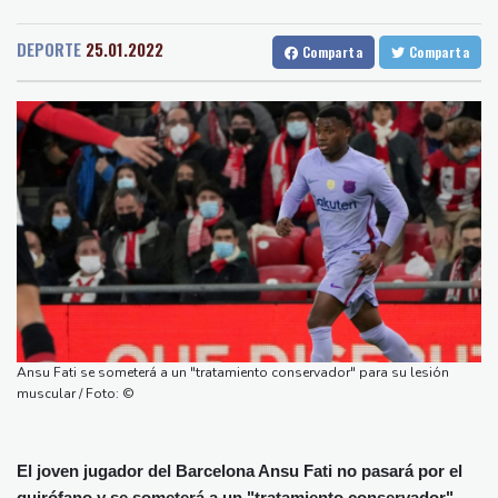
Medellin
37 °C
Cali
23 °C
Irán amenazó con "dejar a oscuras" el Golfo en caso de ataques
Barcelona
32 °C
Bilbao
23 °C
de EEUU
DEPORTE
25.01.2022
Comparta
Comparta
Tegucigalpa
21 °C
Netflix estrenará en primicia un adelanto del videojuego GTA VI
Santo Domingo
29 °C
Aumento récord de las notificaciones por radicalización en Reino
Havana
28 °C
Puerto Rico
30 °C
Unido
Quito
14 °C
Brasilia
26 °C
Una mujer es acusada de atacar con un objeto punzante a
Manaus
33 °C
Rio de Janeiro
30 °C
cuatro hombres en Londres
São Paulo
28 °C
Qué papel jugó la desinformación durante la última ola de
Nava de la Asunción
33 °C
migrantes que llegó al enclave español de Ceuta
Bueno Aires
27 °C
Rusia acusa a Francia de perseguir políticamente a la periodista
Punta Arena
28 °C
Xenia Fedorova
Montevideo
13 °C
Panama
26 °C
Cuba podría convertirse en una "Gaza silenciosa", advierten
Ansu Fati se someterá a un "tratamiento conservador" para su lesión
San Salvador
31 °C
Oaxaca
18 °C
expertos de la ONU
muscular / Foto: ©
Jamaica
27 °C
Aruba
30 °C
Grenada
36 °C
Mexico City
13 °C
El joven jugador del Barcelona Ansu Fati no pasará por el
Alicante
32 °C
Córdoba
37 °C
quirófano y se someterá a un "tratamiento conservador"