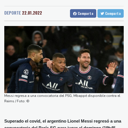
Medellin
21 °C
Cali
22 °C
muerte
Barcelona
27 °C
Bilbao
19 °C
La FIFA contraataca y denuncia "un esfuerzo concertado para
DEPORTE
22.01.2022
Comparta
Comparta
Tegucigalpa
18 °C
socavar a su presidente"
Santo Domingo
27 °C
Erupción del Etna obliga a suspender llegadas a un aeropuerto
Havana
25 °C
Puerto Rico
23 °C
de Sicilia
Quito
10 °C
Brasilia
22 °C
Bulgaria convoca al embajador de Ucrania tras explosión de un
Manaus
27 °C
Rio de Janeiro
24 °C
dron en su territorio
São Paulo
22 °C
Muere el padre de Lionel Messi a los 68 años, el hombre detrás
Nava de la Asunción
20 °C
del ídolo mundial
Bueno Aires
25 °C
Una niña herida muere y eleva a ocho los fallecidos por el
Punta Arena
27 °C
tiroteo en escuela tailandesa
Montevideo
10 °C
Panama
25 °C
París obliga a usuarios de patinetas eléctricas a llevar casco
Messi regresa a una convocatoria del PSG, Mbappé disponible contra el
San Salvador
21 °C
Oaxaca
16 °C
ante aumento de lesiones
Reims / Foto: ©
Jamaica
25 °C
Aruba
28 °C
Muere el padre de Lionel Messi a los 68 años
Grenada
23 °C
Mexico City
16 °C
Superado el covid, el argentino Lionel Messi regresó a una
Alicante
27 °C
Córdoba
25 °C
convocatoria del París SG para jugar el domingo (19h45