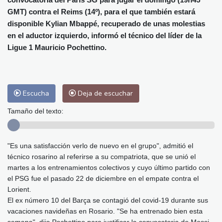
Málaga
27 °C
Murcia
25 °C
GMT) contra el Reims (14º), para el que también estará
Las Palmas de Gran Canaria
24 °C
disponible Kylian Mbappé, recuperado de unas molestias
Ibiza
28 °C
Buenos Aires
6 °C
en el aductor izquierdo, informó el técnico del líder de la
Caracas
24 °C
Managua
22 °C
Ligue 1 Mauricio Pochettino.
San José
22 °C
Asunción
14 °C
Panama City
25 °C
Escucha
Deja de escuchar
Tamaño del texto:
"Es una satisfacción verlo de nuevo en el grupo", admitió el
técnico rosarino al referirse a su compatriota, que se unió el
martes a los entrenamientos colectivos y cuyo último partido con
el PSG fue el pasado 22 de diciembre en el empate contra el
Lorient.
El ex número 10 del Barça se contagió del covid-19 durante sus
vacaciones navideñas en Rosario. "Se ha entrenado bien esta
semana", dijo Pochettino para justificar la convocatoria de Messi.