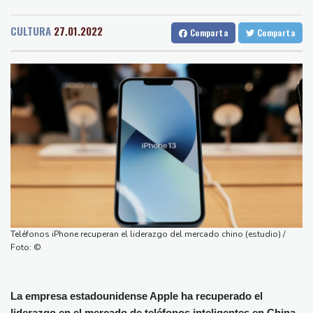
Medellin
24 °C
Cali
25 °C
El Real Madrid zanja las especulaciones y renueva a Vinícius
Barcelona
25 °C
Bilbao
19 °C
hasta 2032
CULTURA
27.01.2022
Comparta
Comparta
Tegucigalpa
24 °C
Infantino bajo presión de la UEFA y la Conmebol
Santo Domingo
29 °C
Yan Diomandé, la nueva joya del Real Madrid vale 160 millones
Havana
29 °C
Puerto Rico
25 °C
de dólares
Quito
8 °C
Brasilia
23 °C
Muere bajo arresto domiciliario en Venezuela un preso político de
Manaus
32 °C
Rio de Janeiro
27 °C
origen uruguayo
São Paulo
23 °C
El Real Madrid anuncia el fichaje del extremo marfileño Yan
Nava de la Asunción
24 °C
Diomandé
Bueno Aires
26 °C
El mexicano Del Toro renueva con el UAE hasta 2031
Punta Arena
31 °C
El doloroso baile de cifras de desaparecidos en los sismos en
Montevideo
11 °C
Panama
24 °C
Venezuela
Teléfonos iPhone recuperan el liderazgo del mercado chino (estudio) /
San Salvador
21 °C
Oaxaca
22 °C
Foto: ©
Jamaica
29 °C
Aruba
28 °C
Grenada
27 °C
Mexico City
19 °C
La empresa estadounidense Apple ha recuperado el
Alicante
27 °C
Córdoba
28 °C
liderazgo en el mercado de teléfonos inteligentes en China