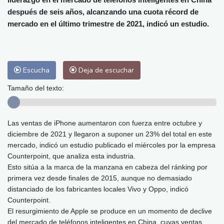
Málaga
26 °C
Murcia
26 °C
después de seis años, alcanzando una cuota récord de
Las Palmas de Gran Canaria
27 °C
mercado en el último trimestre de 2021, indicó un estudio.
Ibiza
28 °C
Buenos Aires
9 °C
Caracas
21 °C
Managua
27 °C
San José
27 °C
Asunción
26 °C
Escucha
Deja de escuchar
Panama City
27 °C
Tamaño del texto:
Las ventas de iPhone aumentaron con fuerza entre octubre y
diciembre de 2021 y llegaron a suponer un 23% del total en este
mercado, indicó un estudio publicado el miércoles por la empresa
Counterpoint, que analiza esta industria.
Esto sitúa a la marca de la manzana en cabeza del ránking por
primera vez desde finales de 2015, aunque no demasiado
distanciado de los fabricantes locales Vivo y Oppo, indicó
Counterpoint.
El resurgimiento de Apple se produce en un momento de declive
del mercado de teléfonos inteligentes en China, cuyas ventas