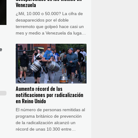
Venezuela
¿Mil, 10.000 o 50.000? La cifra de
desaparecidos por el doble
terremoto que golpeó hace casi un
mes y medio a Venezuela da lugar
a cifras disímiles que las
autoridades no se esfuerzan por
e
esclarecer.
Aumento récord de las
notificaciones por radicalización
en Reino Unido
El número de personas remitidas al
programa británico de prevención
de la radicalización alcanzó un
récord de unas 10.300 entre
octubre de 2024 y septiembre de