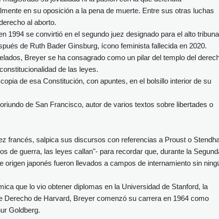
mente en su oposición a la pena de muerte. Entre sus otras luchas
derecho al aborto.
en 1994 se convirtió en el segundo juez designado para el alto tribuna
espués de Ruth Bader Ginsburg, ícono feminista fallecida en 2020.
elados, Breyer se ha consagrado como un pilar del templo del derec
onstitucionalidad de las leyes.
opia de esa Constitución, con apuntes, en el bolsillo interior de su
 oriundo de San Francisco, autor de varios textos sobre libertades o
idez francés, salpica sus discursos con referencias a Proust o Stendha
os de guerra, las leyes callan"- para recordar que, durante la Segund
 origen japonés fueron llevados a campos de internamiento sin ning
ca que lo vio obtener diplomas en la Universidad de Stanford, la
d de Derecho de Harvard, Breyer comenzó su carrera en 1964 como
hur Goldberg.