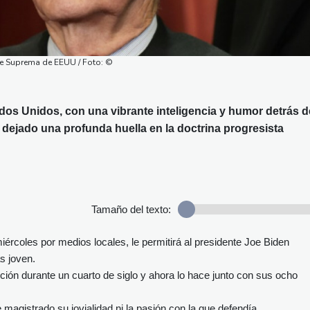
orte Suprema de EEUU / Foto: ©
os Unidos, con una vibrante inteligencia y humor detrás d
 dejado una profunda huella en la doctrina progresista
Tamaño del texto:
miércoles por medios locales, le permitirá al presidente Joe Biden
s joven.
tución durante un cuarto de siglo y ahora lo hace junto con sus ocho
te magistrado su jovialidad ni la pasión con la que defendía