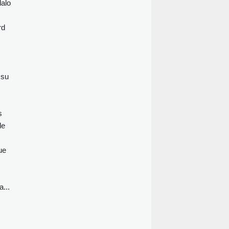
dalo
rd
 su
s
de
ue
a...