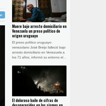
Panama
27 °C
ba
29 °C
nezuela
ter
doba
33 °C
able de la lucha anticovid Anthony Fauci
Ibiza
29 °C
 de EEUU
Muere bajo arresto domiciliario en
n José
34 °C
Venezuela un preso político de
origen uruguayo
El preso político uruguayo-
venezolano José Breijo falleció bajo
arresto domiciliario en Venezuela a
los 71 años, informó su entorno el
jueves, dos meses después de que
su caso se hiciera notorio porque al
salir de prisión encontró su casa
invadida por el policía que lo
detuvo.
El doloroso baile de cifras de
desaparecidos en los sismos en