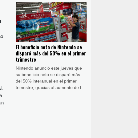
2025, con fuerte aumento de
notificaciones relacionadas con la
extrema derecha, según un informe
l
anual publicado este jueves.
ho
El beneficio neto de Nintendo se
disparó más del 50% en el primer
trimestre
Nintendo anunció este jueves que
su beneficio neto se disparó más
del 50% interanual en el primer
trimestre, gracias al aumento de las
l.
ventas de videojuegos y a unos
a
ingresos extraordinarios
ún
relacionados con las devoluciones
de aranceles de Estados Unidos.