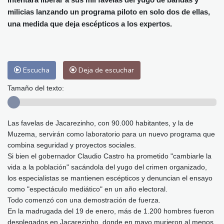
Málaga
25 °C
Murcia
25 °C
milicias lanzando un programa piloto en solo dos de ellas,
Las Palmas de Gran Canaria
26 °C
una medida que deja escépticos a los expertos.
Ibiza
26 °C
Buenos Aires
14 °C
Caracas
25 °C
Managua
22 °C
San José
22 °C
Asunción
21 °C
Escucha
Deja de escuchar
Panama City
25 °C
Tamaño del texto:
Las favelas de Jacarezinho, con 90.000 habitantes, y la de
Muzema, servirán como laboratorio para un nuevo programa que
combina seguridad y proyectos sociales.
Si bien el gobernador Claudio Castro ha prometido "cambiarle la
vida a la población" sacándola del yugo del crimen organizado,
los especialistas se mantienen escépticos y denuncian el ensayo
como "espectáculo mediático" en un año electoral.
Todo comenzó con una demostración de fuerza.
En la madrugada del 19 de enero, más de 1.200 hombres fueron
desplegados en Jacarezinho, donde en mayo murieron al menos