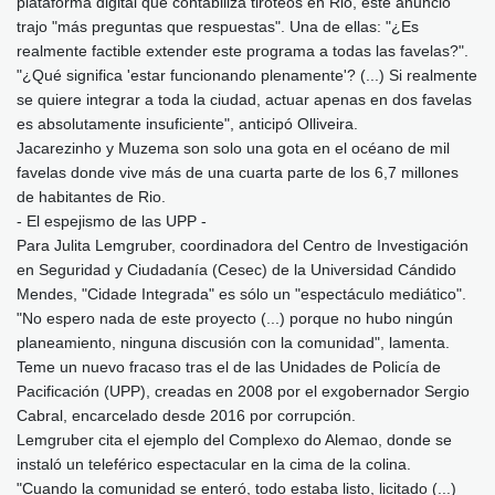
plataforma digital que contabiliza tiroteos en Rio, este anuncio
trajo "más preguntas que respuestas". Una de ellas: "¿Es
realmente factible extender este programa a todas las favelas?".
"¿Qué significa 'estar funcionando plenamente'? (...) Si realmente
se quiere integrar a toda la ciudad, actuar apenas en dos favelas
es absolutamente insuficiente", anticipó Olliveira.
Jacarezinho y Muzema son solo una gota en el océano de mil
favelas donde vive más de una cuarta parte de los 6,7 millones
de habitantes de Rio.
- El espejismo de las UPP -
Para Julita Lemgruber, coordinadora del Centro de Investigación
en Seguridad y Ciudadanía (Cesec) de la Universidad Cándido
Mendes, "Cidade Integrada" es sólo un "espectáculo mediático".
"No espero nada de este proyecto (...) porque no hubo ningún
planeamiento, ninguna discusión con la comunidad", lamenta.
Teme un nuevo fracaso tras el de las Unidades de Policía de
Pacificación (UPP), creadas en 2008 por el exgobernador Sergio
Cabral, encarcelado desde 2016 por corrupción.
Lemgruber cita el ejemplo del Complexo do Alemao, donde se
instaló un teleférico espectacular en la cima de la colina.
"Cuando la comunidad se enteró, todo estaba listo, licitado (...)