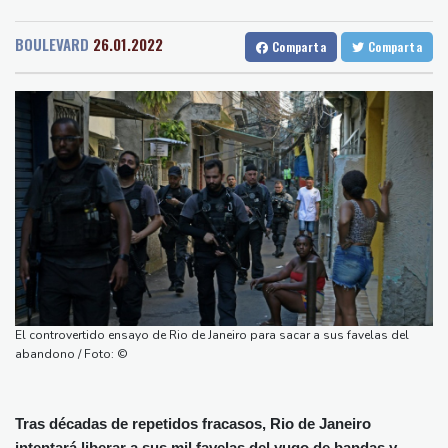
Medellin
21 °C
Cali
23 °C
Infantino
Barcelona
27 °C
Bilbao
21 °C
Debilitado, Infantino organiza reunión de crisis en Marruecos
BOULEVARD
26.01.2022
Comparta
Comparta
Tegucigalpa
19 °C
Los rebeldes hutíes de Yemen dicen haber atacado dos petrolero
Santo Domingo
27 °C
sauditas
Havana
23 °C
Puerto Rico
28 °C
Debilitado, Infantino organizó reunión de crisis en Marruecos
Quito
9 °C
Brasilia
21 °C
Noosha Aubel: Klarar hon av Potsdams problem?
Manaus
27 °C
Rio de Janeiro
27 °C
Noosha Aubel: Czy poradzi sobie z problemami Poczdamu?
São Paulo
21 °C
Noosha Aubel: Είναι σε θέση να αντιμετωπίσει τα προβλήματα
Nava de la Asunción
21 °C
του Πότσδαμ;
Bueno Aires
26 °C
Noosha Aubel: Zvládne problémy Postupimi?
Punta Arena
28 °C
Montevideo
12 °C
Panama
24 °C
El controvertido ensayo de Rio de Janeiro para sacar a sus favelas del
San Salvador
18 °C
Oaxaca
16 °C
abandono / Foto: ©
Jamaica
22 °C
Aruba
28 °C
Grenada
23 °C
Mexico City
18 °C
Tras décadas de repetidos fracasos, Rio de Janeiro
Alicante
27 °C
Córdoba
24 °C
intentará liberar a sus mil favelas del yugo de bandas y