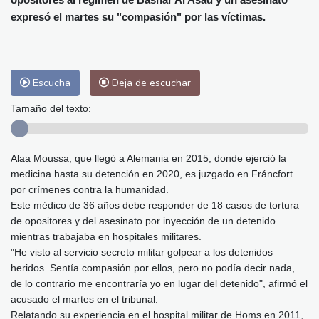
Málaga
33 °C
Murcia
36 °C
expresó el martes su "compasión" por las víctimas.
Las Palmas de Gran Canaria
30 °C
Ibiza
32 °C
Buenos Aires
12 °C
Caracas
26 °C
Managua
27 °C
Escucha
Deja de escuchar
San José
41 °C
Asunción
17 °C
Panama City
31 °C
Tamaño del texto:
Alaa Moussa, que llegó a Alemania en 2015, donde ejerció la
medicina hasta su detención en 2020, es juzgado en Fráncfort
por crímenes contra la humanidad.
Este médico de 36 años debe responder de 18 casos de tortura
de opositores y del asesinato por inyección de un detenido
mientras trabajaba en hospitales militares.
"He visto al servicio secreto militar golpear a los detenidos
heridos. Sentía compasión por ellos, pero no podía decir nada,
de lo contrario me encontraría yo en lugar del detenido", afirmó el
acusado el martes en el tribunal.
Relatando su experiencia en el hospital militar de Homs en 2011,