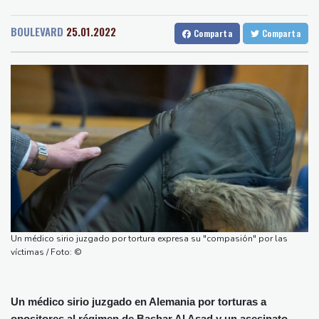
Medellin
38 °C
Cali
24 °C
"Ray of Light"
Barcelona
31 °C
Bilbao
29 °C
Los rebeldes hutíes continúan su ofensiva en Yemen con
BOULEVARD
25.01.2022
Comparta
Comparta
Tegucigalpa
25 °C
ataques en una región petrolera
Santo Domingo
31 °C
La OMS propone probar en RDC una vacuna ya existente contra
Havana
31 °C
Puerto Rico
31 °C
otra cepa del ébola
Quito
19 °C
Brasilia
29 °C
Arabia Saudita, Pakistán y Turquía firman un pacto de defensa
Manaus
34 °C
Rio de Janeiro
31 °C
en medio de la tensión con Irán
São Paulo
25 °C
México y Perú restablecen sus relaciones diplomáticas tras una
Nava de la Asunción
35 °C
disputa por asilo
Bueno Aires
32 °C
EEUU pierde empleos, un golpe a las afirmaciones de Trump
Punta Arena
31 °C
sobre la economía
Montevideo
11 °C
Panama
30 °C
España amenaza a Italia con "medidas" si no pone fin a los
Un médico sirio juzgado por tortura expresa su "compasión" por las
San Salvador
32 °C
Oaxaca
21 °C
controles en la frontera
víctimas / Foto: ©
Jamaica
30 °C
Aruba
29 °C
Notre-Dame, Campos Elíseos y víctimas de abusos: la agenda del
Grenada
37 °C
Mexico City
17 °C
papa en Francia
Un médico sirio juzgado en Alemania por torturas a
Alicante
32 °C
Córdoba
39 °C
opositores al régimen de Bashar Al Asad y un asesinato