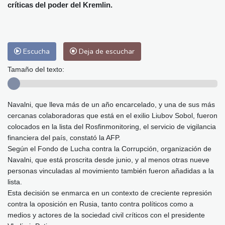
Málaga
27 °C
Murcia
25 °C
críticas del poder del Kremlin.
Las Palmas de Gran Canaria
25 °C
Ibiza
28 °C
Buenos Aires
7 °C
Caracas
25 °C
Managua
23 °C
Escucha
Deja de escuchar
San José
23 °C
Asunción
14 °C
Tamaño del texto:
Panama City
26 °C
Navalni, que lleva más de un año encarcelado, y una de sus más
cercanas colaboradoras que está en el exilio Liubov Sobol, fueron
colocados en la lista del Rosfinmonitoring, el servicio de vigilancia
financiera del país, constató la AFP.
Según el Fondo de Lucha contra la Corrupción, organización de
Navalni, que está proscrita desde junio, y al menos otras nueve
personas vinculadas al movimiento también fueron añadidas a la
lista.
Esta decisión se enmarca en un contexto de creciente represión
contra la oposición en Rusia, tanto contra políticos como a
medios y actores de la sociedad civil críticos con el presidente