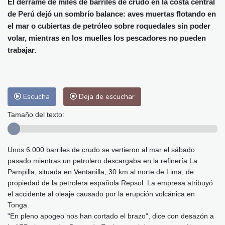
El derrame de miles de barriles de crudo en la costa central
Málaga
26 °C
Murcia
27 °C
de Perú dejó un sombrío balance: aves muertas flotando en
Las Palmas de Gran Canaria
27 °C
el mar o cubiertas de petróleo sobre roquedales sin poder
Ibiza
28 °C
Buenos Aires
10 °C
volar, mientras en los muelles los pescadores no pueden
Caracas
28 °C
Managua
27 °C
trabajar.
San José
26 °C
Asunción
18 °C
Panama City
28 °C
Escucha
Deja de escuchar
Tamaño del texto:
Unos 6.000 barriles de crudo se vertieron al mar el sábado
pasado mientras un petrolero descargaba en la refinería La
Pampilla, situada en Ventanilla, 30 km al norte de Lima, de
propiedad de la petrolera española Repsol. La empresa atribuyó
el accidente al oleaje causado por la erupción volcánica en
Tonga.
"En pleno apogeo nos han cortado el brazo", dice con desazón a