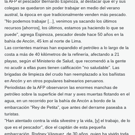
la AFP el pescador Bernardo Espinoza, al destacar que él y sus
colegas se quedaron sin poder trabajar en medio del verano
austral, la época en que tradicionalmente venden más pescado.
"No podemos trabajar [...], venimos ya sacando los últimos
recursos [ahorros], los últimos, estamos ya haciendo lo que se
puede", agrega Espinoza, pescador desde hace 50 años en la
bahía de Ancón, 45 km al norte de Lima.
Las corrientes marinas han expandido el petróleo a lo largo de la
costa a más de 40 kilómetros de la refinería, afectando a 21
playas, según el Ministerio de Salud, que recomendó a la gente
no acudir a ellas pues tienen calificación "no saludable". Las
brigadas de limpieza del crudo han reemplazado a los bañistas
en Ancón y en otros populares balnearios peruanos.
Periodistas de la AFP observaron las enormes manchas de
petróleo sobre la superficie del mar y aves muertas flotando en el
agua, en un recorrido por la bahía de Ancón a bordo de la
embarcación "Rey de Petita", que antes del derrame paseaba a
turistas.
"Han atentado contra la vida silvestre y la vida, [y] el trabajo, de lo
que es el pescador", dice el capitán de esta pequeña
embarcación, Rodney Vásquez, de 30 años, quien ha vivido toda