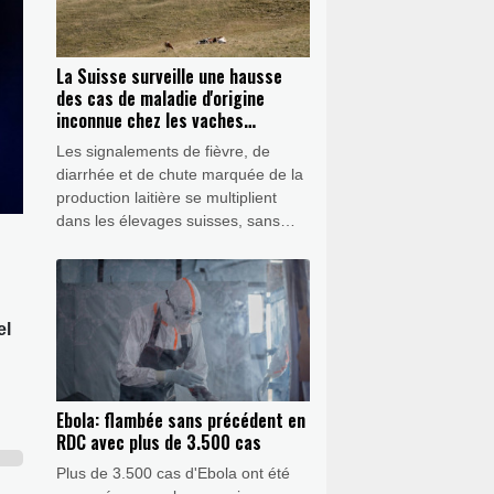
La Suisse surveille une hausse
des cas de maladie d'origine
inconnue chez les vaches
laitières
Les signalements de fièvre, de
diarrhée et de chute marquée de la
production laitière se multiplient
dans les élevages suisses, sans
que la cause de cette maladie soit
encore connue, ont indiqué
mercredi les autorités fédérales.
el
Ebola: flambée sans précédent en
RDC avec plus de 3.500 cas
Plus de 3.500 cas d'Ebola ont été