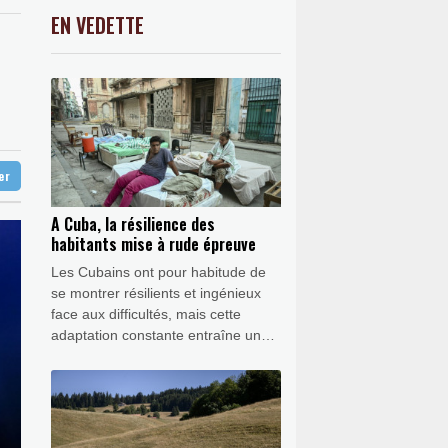
 quotidien
0.86%
9254.65
€
EN VEDETTE
C
-0.41%
1416.23
€
ne cérémonie pour la liberté de la presse
K
2.08%
4302.47
€
trent chez eux
0.37%
4327.6
€
our Ormuz
ter
A Cuba, la résilience des
habitants mise à rude épreuve
Les Cubains ont pour habitude de
se montrer résilients et ingénieux
face aux difficultés, mais cette
adaptation constante entraîne un
coût psychologique élevé, face à la
crise prolongée que traverse l'île.