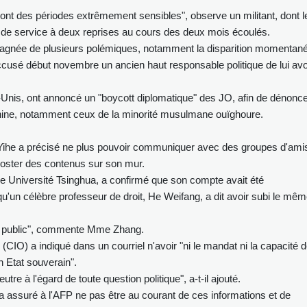
sont des périodes extrêmement sensibles", observe un militant, dont l
ns de service à deux reprises au cours des deux mois écoulés.
pagnée de plusieurs polémiques, notamment la disparition momentan
cusé début novembre un ancien haut responsable politique de lui avo
-Unis, ont annoncé un "boycott diplomatique" des JO, afin de dénonc
Chine, notamment ceux de la minorité musulmane ouïghoure.
g Yihe a précisé ne plus pouvoir communiquer avec des groupes d'ami
 poster des contenus sur son mur.
e Université Tsinghua, a confirmé que son compte avait été
qu'un célèbre professeur de droit, He Weifang, a dit avoir subi le mê
ce public", commente Mme Zhang.
 (CIO) a indiqué dans un courriel n'avoir "ni le mandat ni la capacité 
n Etat souverain".
utre à l'égard de toute question politique", a-t-il ajouté.
a assuré à l'AFP ne pas être au courant de ces informations et de