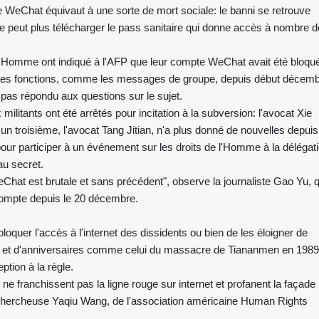
 WeChat équivaut à une sorte de mort sociale: le banni se retrouve
ne peut plus télécharger le pass sanitaire qui donne accès à nombre d
de l'Homme ont indiqué à l'AFP que leur compte WeChat avait été bloqu
taines fonctions, comme les messages de groupe, depuis début décemb
a pas répondu aux questions sur le sujet.
militants ont été arrêtés pour incitation à la subversion: l'avocat Xie
un troisième, l'avocat Tang Jitian, n'a plus donné de nouvelles depuis
 pour participer à un événement sur les droits de l'Homme à la délégat
au secret.
at est brutale et sans précédent", observe la journaliste Gao Yu, q
compte depuis le 20 décembre.
quer l'accès à l'internet des dissidents ou bien de les éloigner de
s et d'anniversaires comme celui du massacre de Tiananmen en 1989
ption à la règle.
 ne franchissent pas la ligne rouge sur internet et profanent la façade
hercheuse Yaqiu Wang, de l'association américaine Human Rights