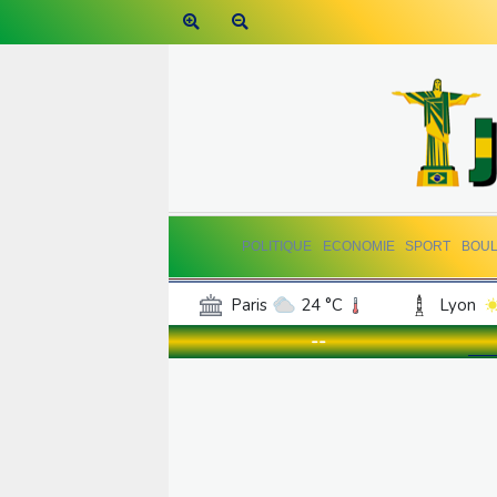
POLITIQUE
ECONOMIE
SPORT
BOU
Paris
24 °C
Lyon
Luxembourg
23 °C
--
Jersey
19 °C
Burki
Senegal
30 °C
Tog
Madagascar
22 °C
Bruxelles
23 °C
Va