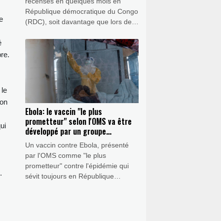
recensés en quelques mois en
République démocratique du Congo
e
(RDC), soit davantage que lors de
l'épidémie la plus meurtrière de
é
l'histoire du pays entre 2018 et
2020, selon les données publiées
re.
vendredi par les autorités
congolaises.
 le
ion
Ebola: le vaccin "le plus
prometteur" selon l'OMS va être
ui
développé par un groupe
singapourien
Un vaccin contre Ebola, présenté
par l'OMS comme "le plus
prometteur" contre l'épidémie qui
.
sévit toujours en République
démocratique du Congo, va être
développé par Hilleman
Laboratories, basé à Singapour, a
annoncé ce groupe jeudi.