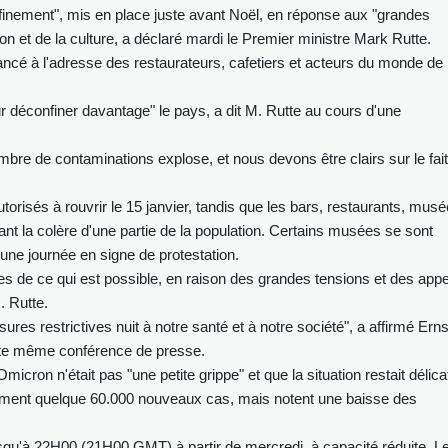
confinement", mis en place juste avant Noël, en réponse aux "grandes
on et de la culture, a déclaré mardi le Premier ministre Mark Rutte.
ncé à l'adresse des restaurateurs, cafetiers et acteurs du monde de 
r déconfiner davantage" le pays, a dit M. Rutte au cours d'une
mbre de contaminations explose, et nous devons être clairs sur le fait
torisés à rouvrir le 15 janvier, tandis que les bars, restaurants, mus
ant la colère d'une partie de la population. Certains musées se sont
une journée en signe de protestation.
s de ce qui est possible, en raison des grandes tensions et des appe
. Rutte.
es restrictives nuit à notre santé et à notre société", a affirmé Erns
cette même conférence de presse.
Omicron n'était pas "une petite grippe" et que la situation restait délica
ement quelque 60.000 nouveaux cas, mais notent une baisse des
jusqu'à 22H00 (21H00 GMT) à partir de mercredi, à capacité réduite. L