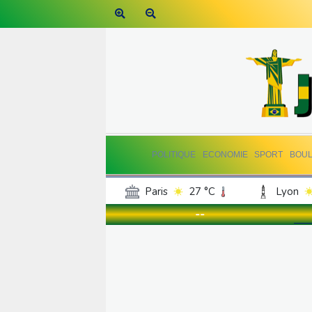
POLITIQUE
ECONOMIE
SPORT
BOU
Paris
27 °C
Lyon
Luxembourg
25 °C
--
Jersey
22 °C
Burki
Senegal
32 °C
Tog
Madagascar
16 °C
Bruxelles
23 °C
Va