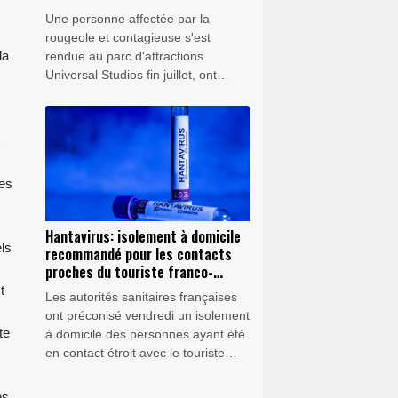
Une personne affectée par la
rougeole et contagieuse s'est
la
rendue au parc d'attractions
Universal Studios fin juillet, ont
annoncé les autorités sanitaires du
comté de Los Angeles, en plein
retour en force de cette maladie
grave aux Etats-Unis.
ées
Hantavirus: isolement à domicile
ls
recommandé pour les contacts
proches du touriste franco-
argentin
t
Les autorités sanitaires françaises
ont préconisé vendredi un isolement
te
à domicile des personnes ayant été
en contact étroit avec le touriste
franco-argentin diagnostiqué positif
à l'hantavirus en France avant de
es