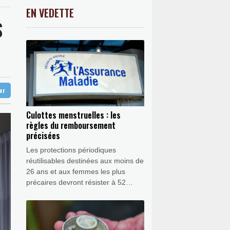
ur les toits
-0.46%
9181.38
€
EN VEDETTE
C
-0.41%
1416.23
€
S
s le mégafeu
K
1.64%
4392.86
€
âche 600.000 dans les jardins
0.08%
4329.06
€
se en pleine guerre au Moyen-Orient
une Fed plus conciliante
ter
Culottes menstruelles : les
règles du remboursement
précisées
Les protections périodiques
réutilisables destinées aux moins de
26 ans et aux femmes les plus
précaires devront résister à 52
lavages et être composées de trois
couches pour pouvoir être
remboursées par l’Assurance
maladie, selon un cahier des