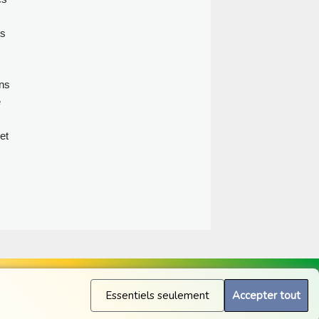
s'isoler en Espagne, rappelant que
le risque de transmission est jugé
es
"faible".
ins
e
et
Essentiels seulement
Accepter tout