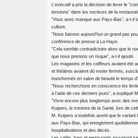
L'exécutif a pris la décision de lever le "
tensions" dans les secteurs de la restaurati
"Vous avez manqué aux Pays-Bas", a-t-il la
culture.
"Nous faisons aujourd'hui un grand pas pou
conférence de presse à La Haye.
"Cela semble contradictoire alors que le no
que nous prenons un risque", a-t-il ajouté.
Les magasins et les coiffeurs avaient été au
et théâtres avaient dû rester fermés, suscit
transformés en salon de beauté le temps d'
"Nous recherchons en conscience les limite
à l'aide de ces derniers jours", a expliqué M
"Vivre encore plus longtemps avec des mesur
Kuipers, le ministre de la Santé, lors de 
M. Kuipers a toutefois averti que le variant 
aux Pays-Bas, qui enregistrent quotidienn
hospitalisations et des décès.
Les cafés, bars et restaurants rouvriront 