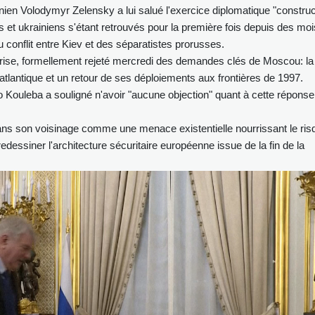
inien Volodymyr Zelensky a lui salué l'exercice diplomatique "construct
s et ukrainiens s'étant retrouvés pour la première fois depuis des moi
 conflit entre Kiev et des séparatistes prorusses.
prise, formellement rejeté mercredi des demandes clés de Moscou: la 
e atlantique et un retour de ses déploiements aux frontières de 1997.
o Kouleba a souligné n'avoir "aucune objection" quant à cette réponse
ns son voisinage comme une menace existentielle nourrissant le ris
dessiner l'architecture sécuritaire européenne issue de la fin de la