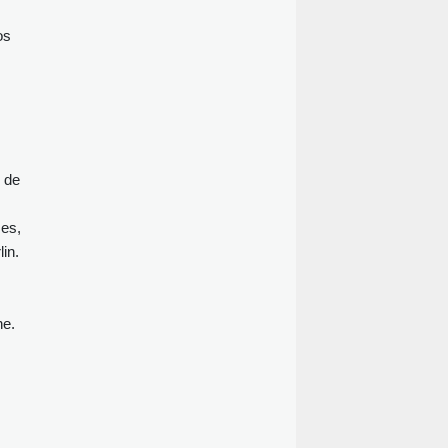
os
 de
ses,
in.
ne.