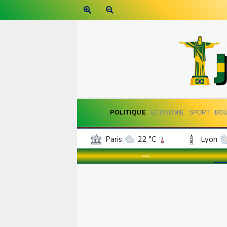
POLITIQUE
ECONOMIE
SPORT
BO
Paris
22 °C
Lyon
Luxembourg
21 °C
--
Jersey
18 °C
Burki
Senegal
25 °C
Tog
Madagascar
18 °C
Bruxelles
20 °C
Va