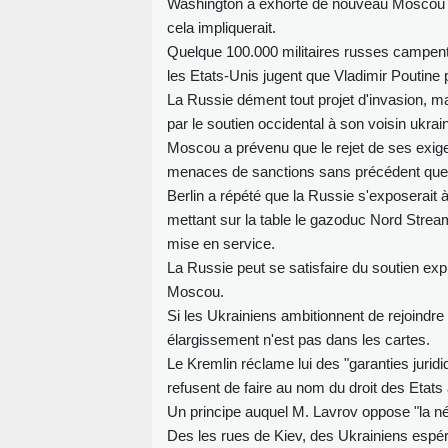
Washington a exhorté de nouveau Moscou de
cela impliquerait.
Quelque 100.000 militaires russes campent à
les Etats-Unis jugent que Vladimir Poutine p
La Russie dément tout projet d'invasion, m
par le soutien occidental à son voisin ukrai
Moscou a prévenu que le rejet de ses exigen
menaces de sanctions sans précédent que l
Berlin a répété que la Russie s'exposerait
mettant sur la table le gazoduc Nord Stream
mise en service.
La Russie peut se satisfaire du soutien exp
Moscou.
Si les Ukrainiens ambitionnent de rejoindre 
élargissement n'est pas dans les cartes.
Le Kremlin réclame lui des "garanties juridi
refusent de faire au nom du droit des Etats à
Un principe auquel M. Lavrov oppose "la né
Des les rues de Kiev, des Ukrainiens espéra