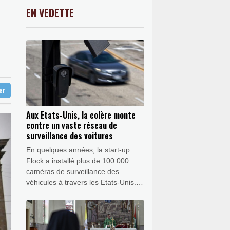
 quarts
-0.46%
9181.38
€
EN VEDETTE
C
-0.41%
1416.23
€
muz
K
1.64%
4392.86
€
dé
0.08%
4329.06
€
 la Espriella au pouvoir
ter
Aux Etats-Unis, la colère monte
contre un vaste réseau de
surveillance des voitures
En quelques années, la start-up
Flock a installé plus de 100.000
caméras de surveillance des
véhicules à travers les Etats-Unis.
Mais un vaste mouvement populaire
s'en prend désormais à cette
plateforme accusée d'atteinte à la
vie privée - jusqu'à les saboter à la