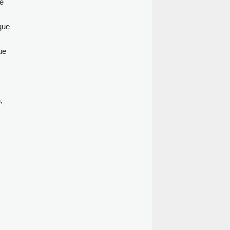
ue
que
ue
,