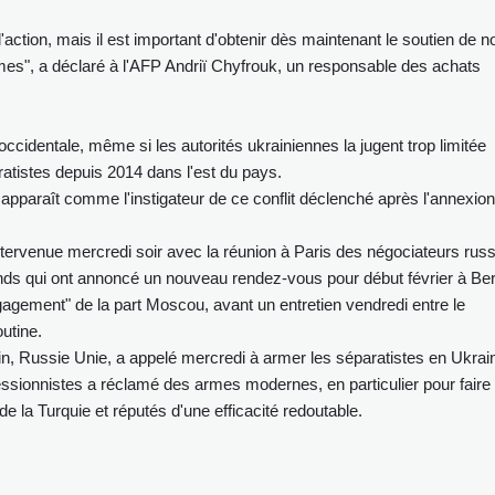
action, mais il est important d'obtenir dès maintenant le soutien de n
mes", a déclaré à l'AFP Andriï Chyfrouk, un responsable des achats
occidentale, même si les autorités ukrainiennes la jugent trop limitée
ratistes depuis 2014 dans l'est du pays.
paraît comme l'instigateur de ce conflit déclenché après l'annexion
tervenue mercredi soir avec la réunion à Paris des négociateurs rus
nds qui ont annoncé un nouveau rendez-vous pour début février à Berl
gagement" de la part Moscou, avant un entretien vendredi entre le
utine.
in, Russie Unie, a appelé mercredi à armer les séparatistes en Ukrai
essionnistes a réclamé des armes modernes, en particulier pour faire
e la Turquie et réputés d'une efficacité redoutable.