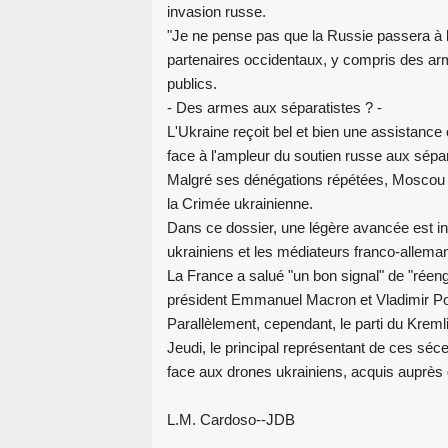
invasion russe.
"Je ne pense pas que la Russie passera à l'
partenaires occidentaux, y compris des ar
publics.
- Des armes aux séparatistes ? -
L'Ukraine reçoit bel et bien une assistance 
face à l'ampleur du soutien russe aux sépa
Malgré ses dénégations répétées, Moscou ap
la Crimée ukrainienne.
Dans ce dossier, une légère avancée est in
ukrainiens et les médiateurs franco-allema
La France a salué "un bon signal" de "réen
président Emmanuel Macron et Vladimir Po
Parallèlement, cependant, le parti du Kreml
Jeudi, le principal représentant de ces séc
face aux drones ukrainiens, acquis auprès d
L.M. Cardoso--JDB