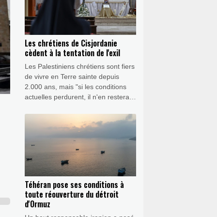
chaîne.
Les chrétiens de Cisjordanie
cèdent à la tentation de l'exil
Les Palestiniens chrétiens sont fiers
de vivre en Terre sainte depuis
2.000 ans, mais "si les conditions
actuelles perdurent, il n'en restera
plus un seul d'ici 2050", alerte Mitri
Raheb, pasteur à Bethléem, ville
natale de Jésus-Christ selon la
tradition.
Téhéran pose ses conditions à
toute réouverture du détroit
d'Ormuz