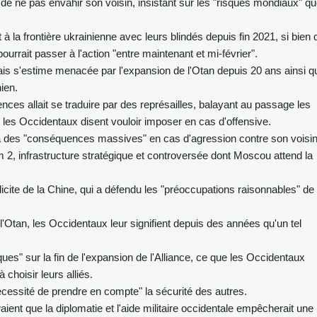
 ne pas envahir son voisin, insistant sur les "risques mondiaux" q
 la frontière ukrainienne avec leurs blindés depuis fin 2021, si bien 
ourrait passer à l'action "entre maintenant et mi-février".
ais s'estime menacée par l'expansion de l'Otan depuis 20 ans ainsi q
nien.
ces allait se traduire par des représailles, balayant au passage les
es Occidentaux disent vouloir imposer en cas d'offensive.
 à des "conséquences massives" en cas d'agression contre son voisin
 2, infrastructure stratégique et controversée dont Moscou attend la
licite de la Chine, qui a défendu les "préoccupations raisonnables" de
l'Otan, les Occidentaux leur signifient depuis des années qu'un tel
ques" sur la fin de l'expansion de l'Alliance, ce que les Occidentaux
 choisir leurs alliés.
cessité de prendre en compte" la sécurité des autres.
ient que la diplomatie et l'aide militaire occidentale empêcherait une