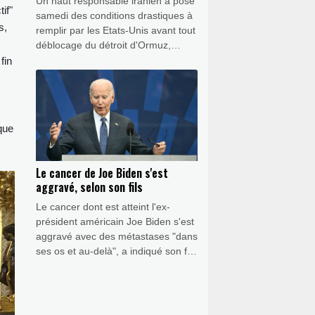
Un haut responsable iranien a posé
if"
samedi des conditions drastiques à
s,
remplir par les Etats-Unis avant tout
déblocage du détroit d'Ormuz,
douchant les espoirs de réouverture
fin
de ce passage stratégique au coeur
de la guerre au Moyen-Orient.
que
Le cancer de Joe Biden s'est
aggravé, selon son fils
Le cancer dont est atteint l'ex-
président américain Joe Biden s'est
aggravé avec des métastases "dans
ses os et au-delà", a indiqué son fils
Hunter dans un entretien à la BBC,
décrivant une maladie "très
douloureuse" et "très invalidante".