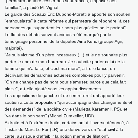
"permettra de faire cesser des souffrances, d'apaiser des
familles", a plaidé M. Vignal.
Le garde des Sceaux Eric Dupond-Moretti a apporté son soutien
"enthousiaste" à cette réforme qui permettra de répondre "à ces
personnes qui supportent leur nom plus qu'elles ne le portent".
Le flot des débats souvent animés a été marqué par le
témoignage personnel de la députée Aina Kuric (groupe Agir,
majorité).
"Je suis victime d'un père incestueux (...) et je ne souhaite plus
porter le nom de mon bourreau. Je souhaite porter celui de la
femme qui m'a faite, et c'est ma mère", a-t-elle lancé, en
décrivant les démarches actuelles complexes pour y parvenir.
"On ne change pas de nom pour s'amuser, parce que cela fait
plaisir", a-t-elle ajouté sous les applaudissements.
Les oppositions de gauche et de centre-droit ont apporté leur
soutien à cette proposition "qui accompagne des changements et
des demandes" de la société civile (Marietta Karamanli, PS), et
"va dans le bon sens" (Michel Zumkeller, UDI).
A droite et à l'extrême droite, certains ont à l'inverse dénoncé, à
l'instar de Marc Le Fur (LR) une dérive vers un "état-civil à la
carte, au risque d'affaiblir la notion même de filiation".