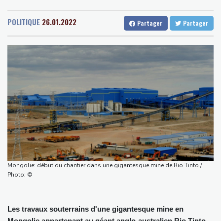
Senegal
31 °C
Togo
29 °C
Grèce : sur l'île d'Ulysse, le tourisme espère des retombées du
Gabon
34 °C
Kamerun
33 °C
film "L'Odyssée"
POLITIQUE
26.01.2022
Partager
Partager
Haiti
23 °C
Madagascar
24 °C
Les Etats-Unis et la Corée du sud vont mener des exercices face
Congo
31 °C
Cayenne
28 °C
à de nouvelles menaces de Pyongyang
French Guiana
22 °C
Aux Pays-Bas, un village risque d'être rasé pour la transition
Bruxelles
27 °C
Vancouver
14 °C
énergétique
Monte-Carlo
32 °C
Chine : le typhon Dolphin provoque de fortes pluies mais
s'affaiblit
SCANDIC TRADE Ultimate 2.6 är färdigutvecklat – SNC SCANDIC
ECO-Systemet är nu komplett
SCANDIC TRADE Ultimate 2.6 je hotový – systém SNC SCANDIC
ECO je kompletní
Mongolie: début du chantier dans une gigantesque mine de Rio Tinto /
SCANDIC TRADE Ultimate 2.6 jest gotowy – system SNC
Photo: ©
SCANDIC ECO jest kompletny
Les travaux souterrains d'une gigantesque mine en
Mongolie appartenant au géant anglo-australien Rio Tinto