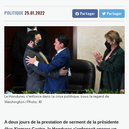
Senegal
29 °C
Togo
24 °C
maltraitance et d'exploitation, avertissent des ONG
Gabon
26 °C
Kamerun
23 °C
Foot: le Paris SG officialise l'arrivée de Maghnès Akliouche en
POLITIQUE
25.01.2022
Partager
Partager
Haiti
33 °C
Madagascar
13 °C
provenance de Monaco
Congo
27 °C
Cayenne
18 °C
Foot: Rodri a donné son accord au FC Barcelone pour négocier
French Guiana
32 °C
avec Manchester City
Bruxelles
19 °C
Vancouver
24 °C
Tour de France femmes: Kim Le Court remporte la 6e étape,
Monte-Carlo
27 °C
Marlen Reusser reste maillot jaune
La Bourse de Paris reste perchée sur ses niveaux records
Les Bourses mondiales suspendues au Moyen-Orient, records en
Europe
L'américain Apollo remporte la bataille pour racheter EasyJet
Foot: le Real Madrid s'offre la pépite ivoirienne Yan Diomandé
Le Honduras s'enfonce dans la crise politique, sous le regard de
Washington / Photo: ©
A deux jours de la prestation de serment de la présidente
élue Xiomara Castro, le Honduras s'enfonçait encore un