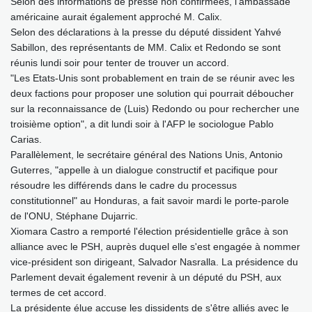
Selon des informations de presse non confirmées, l'ambassade
américaine aurait également approché M. Calix.
Selon des déclarations à la presse du député dissident Yahvé
Sabillon, des représentants de MM. Calix et Redondo se sont
réunis lundi soir pour tenter de trouver un accord.
"Les Etats-Unis sont probablement en train de se réunir avec les
deux factions pour proposer une solution qui pourrait déboucher
sur la reconnaissance de (Luis) Redondo ou pour rechercher une
troisième option", a dit lundi soir à l'AFP le sociologue Pablo
Carias.
Parallèlement, le secrétaire général des Nations Unis, Antonio
Guterres, "appelle à un dialogue constructif et pacifique pour
résoudre les différends dans le cadre du processus
constitutionnel" au Honduras, a fait savoir mardi le porte-parole
de l'ONU, Stéphane Dujarric.
Xiomara Castro a remporté l'élection présidentielle grâce à son
alliance avec le PSH, auprès duquel elle s'est engagée à nommer
vice-président son dirigeant, Salvador Nasralla. La présidence du
Parlement devait également revenir à un député du PSH, aux
termes de cet accord.
La présidente élue accuse les dissidents de s'être alliés avec le