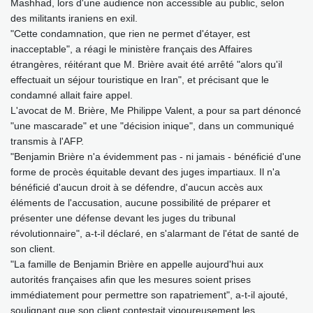
Mashhad, lors d'une audience non accessible au public, selon
des militants iraniens en exil.
"Cette condamnation, que rien ne permet d'étayer, est
inacceptable", a réagi le ministère français des Affaires
étrangères, réitérant que M. Brière avait été arrêté "alors qu'il
effectuait un séjour touristique en Iran", et précisant que le
condamné allait faire appel.
L'avocat de M. Brière, Me Philippe Valent, a pour sa part dénoncé
"une mascarade" et une "décision inique", dans un communiqué
transmis à l'AFP.
"Benjamin Brière n'a évidemment pas - ni jamais - bénéficié d'une
forme de procès équitable devant des juges impartiaux. Il n'a
bénéficié d'aucun droit à se défendre, d'aucun accès aux
éléments de l'accusation, aucune possibilité de préparer et
présenter une défense devant les juges du tribunal
révolutionnaire", a-t-il déclaré, en s'alarmant de l'état de santé de
son client.
"La famille de Benjamin Brière en appelle aujourd'hui aux
autorités françaises afin que les mesures soient prises
immédiatement pour permettre son rapatriement", a-t-il ajouté,
soulignant que son client contestait vigoureusement les