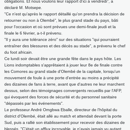
obligations. Et nous voulons leur rapport d'ici à vendredi", a
déclaré M. Motsepe.
"Ce n'est qu'après le rapport détaillé qu'on prendra la décision de
retourner ou non à Olembé", le plus grand stade du pays, bâti
pour l'occasion et où sont prévues une demi-finale jeudi et la
finale le 6 février, a-t-il prévenu.
"Il y aura une tolérance zéro" sur des situations "qui pourraient
entraîner des blessures et des décès au stade", a prévenu le chef
du foot africain.
Ce lundi soir devait être une grande fête dans le pays hôte. Les
Lions indomptables s'apprêtaient à jouer leur 8e de finale contre
les Comores au grand stade d'Olembé de la capitale, lorsqu'un
mouvement de foule à une porte d'entrée au moins a précipité
des dizaines de fans à terre, avant que d'autres ne leur marchent
dessus, selon des témoignages convergents recueillis par l'AFP,
qui évoquent des forces de sécurité et du personnel sanitaire
"dépassés par les événements".
Le professeur André Omgbwa Eballe, directeur de l'hôpital du
district d'Olembé, était allé au match et attendait devant la porte
Sud, puis a rallié son établissement pour recevoir des dizaines de
blessés. "C'était un afflux incroyable, je n'avais jamais vu autant