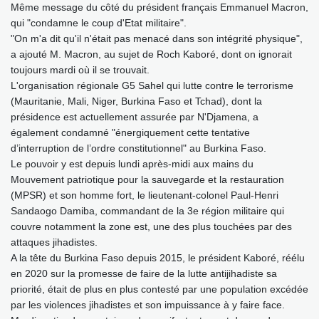
Même message du côté du président français Emmanuel Macron,
qui "condamne le coup d'Etat militaire".
"On m'a dit qu'il n'était pas menacé dans son intégrité physique",
a ajouté M. Macron, au sujet de Roch Kaboré, dont on ignorait
toujours mardi où il se trouvait.
L'organisation régionale G5 Sahel qui lutte contre le terrorisme
(Mauritanie, Mali, Niger, Burkina Faso et Tchad), dont la
présidence est actuellement assurée par N'Djamena, a
également condamné "énergiquement cette tentative
d’interruption de l’ordre constitutionnel" au Burkina Faso.
Le pouvoir y est depuis lundi après-midi aux mains du
Mouvement patriotique pour la sauvegarde et la restauration
(MPSR) et son homme fort, le lieutenant-colonel Paul-Henri
Sandaogo Damiba, commandant de la 3e région militaire qui
couvre notamment la zone est, une des plus touchées par des
attaques jihadistes.
A la tête du Burkina Faso depuis 2015, le président Kaboré, réélu
en 2020 sur la promesse de faire de la lutte antijihadiste sa
priorité, était de plus en plus contesté par une population excédée
par les violences jihadistes et son impuissance à y faire face.