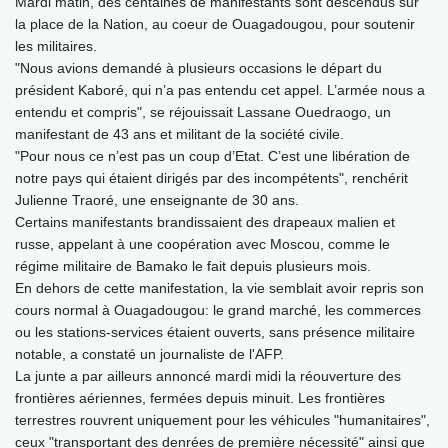
Mardi matin, des centaines de manifestants sont descendus sur
la place de la Nation, au coeur de Ouagadougou, pour soutenir
les militaires.
"Nous avions demandé à plusieurs occasions le départ du
président Kaboré, qui n’a pas entendu cet appel. L’armée nous a
entendu et compris", se réjouissait Lassane Ouedraogo, un
manifestant de 43 ans et militant de la société civile.
"Pour nous ce n’est pas un coup d’Etat. C’est une libération de
notre pays qui étaient dirigés par des incompétents", renchérit
Julienne Traoré, une enseignante de 30 ans.
Certains manifestants brandissaient des drapeaux malien et
russe, appelant à une coopération avec Moscou, comme le
régime militaire de Bamako le fait depuis plusieurs mois.
En dehors de cette manifestation, la vie semblait avoir repris son
cours normal à Ouagadougou: le grand marché, les commerces
ou les stations-services étaient ouverts, sans présence militaire
notable, a constaté un journaliste de l'AFP.
La junte a par ailleurs annoncé mardi midi la réouverture des
frontières aériennes, fermées depuis minuit. Les frontières
terrestres rouvrent uniquement pour les véhicules "humanitaires",
ceux "transportant des denrées de première nécessité" ainsi que