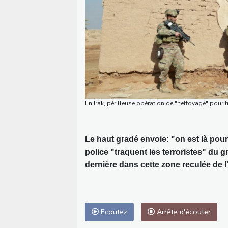
En Irak, périlleuse opération de "nettoyage" pour tr
Le haut gradé envoie: "on est là pour
police "traquent les terroristes" du g
dernière dans cette zone reculée de l
Ecoutez
Arrête d'écouter