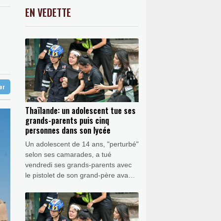
 main-d'œuvre
-0.23%
9203.13
€
EN VEDETTE
C
-0.41%
1416.23
€
it sa route
K
0.46%
4322.09
€
e étrangère", prévient le chef de la
0.24%
4335.68
€
s
ter
Thaïlande: un adolescent tue ses
grands-parents puis cinq
personnes dans son lycée
Un adolescent de 14 ans, "perturbé"
selon ses camarades, a tué
vendredi ses grands-parents avec
le pistolet de son grand-père avant
de faire cinq autres victimes dans
son lycée, près de Bangkok, a
indiqué la police thaïlandaise.