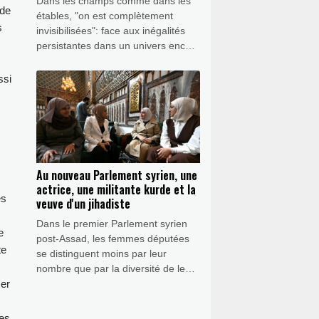
Dans les champs comme dans les
nde
étables, "on est complètement
s
invisibilisées": face aux inégalités
persistantes dans un univers encore
très masculin, des femmes
s'engagent pour défendre leur place
ssi
durement gagnée dans l'agriculture.
Au nouveau Parlement syrien, une
actrice, une militante kurde et la
es
veuve d'un jihadiste
Dans le premier Parlement syrien
e
post-Assad, les femmes députées
te
se distinguent moins par leur
nombre que par la diversité de leurs
profils: une actrice, une ingénieure
cer
chrétienne, une dirigeante kurde ou
encore la veuve d'un jihadiste.
les