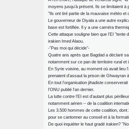
moyens jusqu'à présent. Ils se limitaient à 
"Ils ont tiré partie de la mauvaise météo et 
Le gouverneur de Diyala a une autre explica
base est fortifiée. Il y a une caméra thermi
Cette attaque souligne bien que l'EI "tente 
irakien Imed Alaou.
-"Pas moi qui décide"-
Quatre ans après que Bagdad a déclaré sa "vi
notamment sur ce pan de territoire rural et 
En Syrie voisine, au moment où avait lieu l'
prenaient d'assaut la prison de Ghwayran à
En tout l'organisation jihadiste conservera
l'ONU publié l'an dernier.
La lutte contre l'EI est d'autant plus périll
notamment aérien -- de la coalition interna
Les 3.500 hommes de cette coalition, dont 2
pour se cantonner au conseil et à la format
De quoi inquiéter le haut gradé irakien? "N