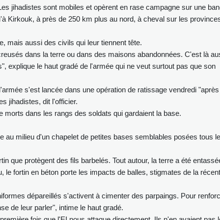
. Les jihadistes sont mobiles et opèrent en rase campagne sur une ba
u'à Kirkouk, à près de 250 km plus au nord, à cheval sur les province
, mais aussi des civils qui leur tiennent tête.
 creusés dans la terre ou dans des maisons abandonnées. C'est là au
s", explique le haut gradé de l'armée qui ne veut surtout pas que son
, l'armée s'est lancée dans une opération de ratissage vendredi "après
jihadistes, dit l'officier.
e morts dans les rangs des soldats qui gardaient la base.
ouve au milieu d'un chapelet de petites bases semblables posées tous l
n que protègent des fils barbelés. Tout autour, la terre a été entassé
u, le fortin en béton porte les impacts de balles, stigmates de la récen
niformes dépareillés s'activent à cimenter des parpaings. Pour renfor
nse de leur parler", intime le haut gradé.
a première fois que l'EI nous attaque directement. Ils n'en avaient pas 