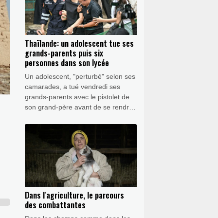
Thaïlande: un adolescent tue ses
grands-parents puis six
personnes dans son lycée
Un adolescent, "perturbé" selon ses
camarades, a tué vendredi ses
grands-parents avec le pistolet de
son grand-père avant de se rendre
dans son lycée, près de Bangkok,
où il a fait six autres victimes, trois
élèves et trois enseignants, a
indiqué la police thaïlandaise.
Dans l'agriculture, le parcours
des combattantes