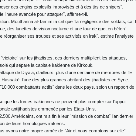
poser des engins explosifs improvisés et à des tirs de snipers".
de l'heure avancée pour attaquer", affirme-t-il.
tion. Mouthanna al-Tamimi a critiqué "la négligence des soldats, car 
que, des lunettes de vision nocturne et une tour de guet en béton".
de réorganiser ses troupes et ses activités en Irak", estime l'analyste
ctoire" sur les jihadistes, ces derniers multiplient les attaques,
isolé qui sépare la capitale irakienne de Kirkouk.
attaque de Diyala, d'ailleurs, plus d'une centaine de membres de l'EI
 Hassaké, l'une des plus grandes abritant des jihadistes en Syrie.
it "10.000 combattants actifs" dans les deux pays, selon un rapport de
euse que les forces irakiennes ne peuvent plus compter sur l'appui --
tionale antijihadistes emmenée par les Etats-Unis.
.500 Américains, ont mis fin à leur "mission de combat" l'an dernier
ion de leurs homologues irakiens.
ous avons notre propre armée de l'Air et nous comptons sur elle",