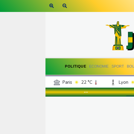
POLITIQUE
ECONOMIE
SPORT
BO
Paris
22 °C
Lyon
Luxembourg
20 °C
--
Jersey
18 °C
Burki
Senegal
25 °C
Tog
Madagascar
23 °C
Bruxelles
21 °C
Va