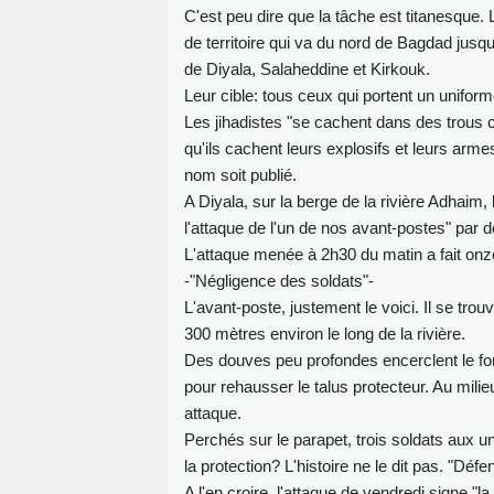
C'est peu dire que la tâche est titanesque
de territoire qui va du nord de Bagdad jusq
de Diyala, Salaheddine et Kirkouk.
Leur cible: tous ceux qui portent un uniforme
Les jihadistes "se cachent dans des trous
qu'ils cachent leurs explosifs et leurs arme
nom soit publié.
A Diyala, sur la berge de la rivière Adhaim
l'attaque de l'un de nos avant-postes" par des 
L'attaque menée à 2h30 du matin a fait onz
-"Négligence des soldats"-
L'avant-poste, justement le voici. Il se tr
300 mètres environ le long de la rivière.
Des douves peu profondes encerclent le forti
pour rehausser le talus protecteur. Au milie
attaque.
Perchés sur le parapet, trois soldats aux u
la protection? L'histoire ne le dit pas. "Défe
A l'en croire, l'attaque de vendredi signe "l