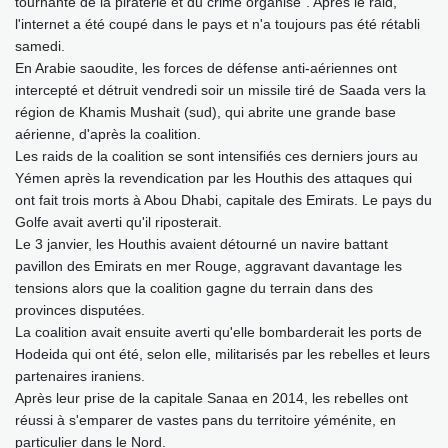
tournante de la piraterie et du crime organisé". Après le raid,
l'internet a été coupé dans le pays et n'a toujours pas été rétabli
samedi.
En Arabie saoudite, les forces de défense anti-aériennes ont
intercepté et détruit vendredi soir un missile tiré de Saada vers la
région de Khamis Mushait (sud), qui abrite une grande base
aérienne, d'après la coalition.
Les raids de la coalition se sont intensifiés ces derniers jours au
Yémen après la revendication par les Houthis des attaques qui
ont fait trois morts à Abou Dhabi, capitale des Emirats. Le pays du
Golfe avait averti qu'il riposterait.
Le 3 janvier, les Houthis avaient détourné un navire battant
pavillon des Emirats en mer Rouge, aggravant davantage les
tensions alors que la coalition gagne du terrain dans des
provinces disputées.
La coalition avait ensuite averti qu'elle bombarderait les ports de
Hodeida qui ont été, selon elle, militarisés par les rebelles et leurs
partenaires iraniens.
Après leur prise de la capitale Sanaa en 2014, les rebelles ont
réussi à s'emparer de vastes pans du territoire yéménite, en
particulier dans le Nord.