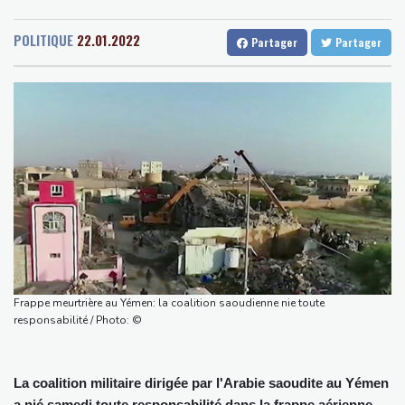
Senegal
32 °C
Togo
29 °C
Disney+
Gabon
36 °C
Kamerun
30 °C
Léon XIV rencontre de jeunes Européens à Assise
POLITIQUE
22.01.2022
Partager
Partager
Haiti
27 °C
Madagascar
17 °C
La Corée du Nord a tiré un missile balistique en direction de la
Congo
34 °C
Cayenne
24 °C
mer du Japon, selon l'armée sud-coréenne
French Guiana
28 °C
L'auteur de l'attentat contre un cortège syndical à Munich
Bruxelles
23 °C
Vancouver
14 °C
condamné à la prison à perpétuité
Monte-Carlo
30 °C
Corse: le FLNC rejette la "mascarade" de l'autonomie et menace
les "envahisseurs" venant vivre sur l'île
Euro de natation: Sjöström, de retour de maternité, continue à 32
ans de défier le temps
Après cinq mois de guerre, des Iraniens forcés à des sacrifices
au quotidien
Frappe meurtrière au Yémen: la coalition saoudienne nie toute
Une photojournaliste de l'AFP blessée par Israël honorée lors
responsabilité / Photo: ©
d'une cérémonie pour la liberté de la presse
La coalition militaire dirigée par l'Arabie saoudite au Yémen
a nié samedi toute responsabilité dans la frappe aérienne