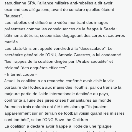
saoudienne SPA, l'alliance militaire anti-rebelles a dit avoir
examiné ces allégations, avant de conclure qu'elles étaient
"fausses".
Les rebelles ont diffusé une vidéo montrant des images
présentées comme les conséquences de la frappe à Saada:
bâtiments détruits, secouristes dégageant des corps et cadavres
mutilés.
Les Etats-Unis ont appelé vendredi à la "désescalade". Le
secrétaire général de l'ONU, Antonio Guterres, a lui condamné
"les frappes de la coalition dirigée par l'Arabie saoudite" et
réclamé "des enquêtes efficaces".
- Internet coupé -
Jeudi, la coalition a en revanche confirmé avoir ciblé la ville
portuaire de Hodeida aux mains des Houthis, par où transite la
majeure partie de l'aide internationale destinée au pays,
confronté à l'une des pires crises humanitaires au monde.
Au moins trois enfants ont été tués alors qu'"ils jouaient
apparemment sur un terrain de football voisin quand les missiles
sont tombés", selon l'ONG Save the Children.
La coalition a déclaré avoir frappé à Hodeida une "plaque