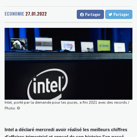
Senegal
25 °C
Togo
22 °C
violences sur deux femmes
Gabon
22 °C
Kamerun
13 °C
Colombie: le président de la Espriella promet de combattre "sans
ECONOMIE
27.01.2022
Partager
Partager
Haiti
24 °C
Madagascar
12 °C
répit le narcoterrorisme"
Congo
23 °C
Cayenne
12 °C
La justice bloque à nouveau la salle de bal de Trump, qui va
French Guiana
20 °C
saisir la Cour suprême
Bruxelles
10 °C
Vancouver
20 °C
De la Espriella, un millionnaire pro-Trump à la présidence de la
Monte-Carlo
27 °C
Colombie
Colombie: le président Abelardo de la Espriella soutenu par
Trump, entre en fonctions
Au Porge, sinistré par le mégafeu, une soirée de solidarité avec
les commerçants
Les Bourses mondiales touchent des sommets après l'emploi
Intel, porté par la demande pour les puces, a fini 2021 avec des records /
américain
Photo: ©
Yémen: nouvelles attaques meurtrières des rebelles houthis
dans une région pétrolifère
Intel a déclaré mercredi avoir réalisé les meilleurs chiffres
d'affaires trimestriel et annuel de son histoire l'an passé,