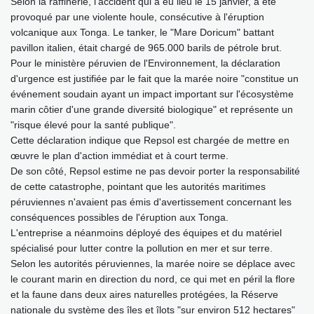
Selon la raffinerie, l'accident qui a eu lieu le 15 janvier, a été
provoqué par une violente houle, consécutive à l'éruption
volcanique aux Tonga. Le tanker, le "Mare Doricum" battant
pavillon italien, était chargé de 965.000 barils de pétrole brut.
Pour le ministère péruvien de l'Environnement, la déclaration
d'urgence est justifiée par le fait que la marée noire "constitue un
événement soudain ayant un impact important sur l'écosystème
marin côtier d'une grande diversité biologique" et représente un
"risque élevé pour la santé publique".
Cette déclaration indique que Repsol est chargée de mettre en
œuvre le plan d'action immédiat et à court terme.
De son côté, Repsol estime ne pas devoir porter la responsabilité
de cette catastrophe, pointant que les autorités maritimes
péruviennes n'avaient pas émis d'avertissement concernant les
conséquences possibles de l'éruption aux Tonga.
L'entreprise a néanmoins déployé des équipes et du matériel
spécialisé pour lutter contre la pollution en mer et sur terre.
Selon les autorités péruviennes, la marée noire se déplace avec
le courant marin en direction du nord, ce qui met en péril la flore
et la faune dans deux aires naturelles protégées, la Réserve
nationale du système des îles et îlots "sur environ 512 hectares"