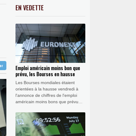
une Fed plus conciliante
-0.31%
9195.38
€
EN VEDETTE
C
-0.41%
1416.23
€
 à l'ouest d'Athènes
K
0.46%
4322.09
€
 appareils du créateur de ChatGPT
0.32%
4339.24
€
 jours
ion visant Bally Bagayoko
ter
Emploi américain moins bon que
prévu, les Bourses en hausse
Les Bourses mondiales étaient
orientées à la hausse vendredi à
l'annonce de chiffres de l'emploi
américain moins bons que prévu
combinés à une baisse relative du
pétrole, ce qui dissipent les risques
d'inflation.