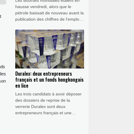
Les Bourses mondiales étaient en
hausse vendredi, alors que le
pétrole baissait de nouveau avant la
t
publication des chiffres de l'emploi
aux Etats-Unis à 12H30 GMT.
nds
Duralex: deux entrepreneurs
des
français et un fonds hongkongais
son
en lice
Les trois candidats à avoir déposer
des dossiers de reprise de la
verrerie Duralex sont deux
entrepreneurs français et une
société basée à Hong Kong, a
appris l'AFP vendredi de sources
concordantes.