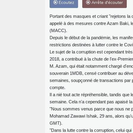
Ecoutez
Arrête d'écouter
Portant des masques et criant "rejetons la c
appelé à des mesures contre Azam Baki, le 
(MACC).
Depuis le début de la pandémie, les manife
restrictions destinées à lutter contre le Cov
Le sujet de la corruption est cependant tr
2018, a contribué à la chute de l'ex-Premie
M. Azam, qui était notamment chargé d'enqu
souverain 1MDB, censé contribuer au déve
semaines, soupçonné de transactions par pr
compte.
Il a nié tout acte répréhensible, tandis que 
semaine. Cela n'a cependant pas apaisé la 
"Nous sommes venus parce que nous ne pou
Mohamad Zawawi Ishak, 29 ans, alors qu'un
GMT).
"Dans la lutte contre la corruption, celui q