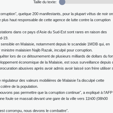
Taille du texte:
orruption", quelque 200 manifestants, pour la plupart vêtus de noir on
plus haut responsable de cette agence de lutte contre la corruption
stations dans ce pays d'Asie du Sud-Est sont rares en raison des
id-19.
ès sensible en Malaisie, notamment depuis le scandale 1MDB qui, en
r ministre malaisien Najib Razak, inculpé pour corruption.
êter lors de ce détournement de plusieurs milliards de dollars du fo
loppement économique de la Malaisie, est sous surveillance depuis 
ocuration abusives après avoir admis avoir laissé son frère utiliser 
le régulateur des valeurs mobilières de Malaisie l'a disculpé cette
colère de la population.
vons pas permettre que la corruption continue", a expliqué à l'AFP
e foule se massait devant une gare de la ville vers 11h00 (08h00
ui est corrompu, nous devons le combattre".