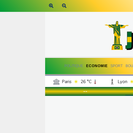
POLITIQUE
ECONOMIE
SPORT
BOU
Paris
26 °C
Lyon
Luxembourg
23 °C
--
Jersey
21 °C
Burki
Senegal
30 °C
Tog
Madagascar
19 °C
Bruxelles
23 °C
Va