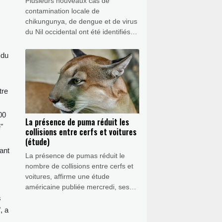
Plusieurs nouveaux cas de
وإنسانية. ومن يثير مثل هذه التوقعات، لا
contamination locale de
يحق له أن يشكو من أنه يُقيَّم مبكرًا على
chikungunya, de dengue et de virus
أساس إعلاناته الخاصة.
du Nil occidental ont été identifiés
ces derniers jours dans le sud de
l'Hexagone, indique Santé publique
 du
France.
tre
00
La présence de puma réduit les
"
collisions entre cerfs et voitures
(étude)
ant
La présence de pumas réduit le
nombre de collisions entre cerfs et
s
voitures, affirme une étude
américaine publiée mercredi, ses
auteurs y voyant un argument pour
s
défendre les bienfaits que ce type
, a
de prédateurs apporte à la société.