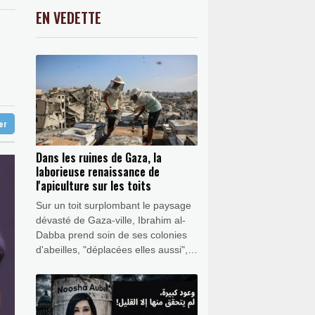
une Fed plus conciliante
-0.31%
9195.38
€
EN VEDETTE
C
-0.41%
1416.23
€
 à l'ouest d'Athènes
K
0.46%
4322.09
€
 appareils du créateur de ChatGPT
0.32%
4339.24
€
 jours
ion visant Bally Bagayoko
ter
Dans les ruines de Gaza, la
laborieuse renaissance de
l'apiculture sur les toits
Sur un toit surplombant le paysage
dévasté de Gaza-ville, Ibrahim al-
Dabba prend soin de ses colonies
d'abeilles, "déplacées elles aussi",
chérissant cette rare source
d'espoir au milieu des décombres
de la guerre.