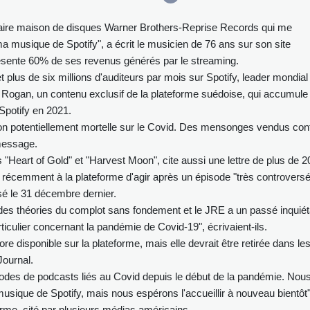
daire maison de disques Warner Brothers-Reprise Records qui me
ma musique de Spotify", a écrit le musicien de 76 ans sur son site
présente 60% de ses revenus générés par le streaming.
 plus de six millions d'auditeurs par mois sur Spotify, leader mondial
 Rogan, un contenu exclusif de la plateforme suédoise, qui accumule
Spotify en 2021.
ion potentiellement mortelle sur le Covid. Des mensonges vendus con
message.
s "Heart of Gold" et "Harvest Moon", cite aussi une lettre de plus de 2
 récemment à la plateforme d'agir après un épisode "très controversé
é le 31 décembre dernier.
 des théories du complot sans fondement et le JRE a un passé inquiét
ticulier concernant la pandémie de Covid-19", écrivaient-ils.
 disponible sur la plateforme, mais elle devrait être retirée dans le
Journal.
des de podcasts liés au Covid depuis le début de la pandémie. Nou
 musique de Spotify, mais nous espérons l'accueillir à nouveau bientôt"
orme, cité par plusieurs médias américains.