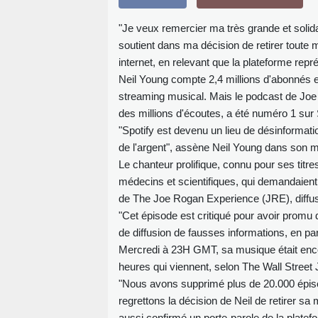
"Je veux remercier ma très grande et soli
soutient dans ma décision de retirer toute 
internet, en relevant que la plateforme re
Neil Young compte 2,4 millions d'abonnés et
streaming musical. Mais le podcast de Joe
des millions d'écoutes, a été numéro 1 sur 
"Spotify est devenu un lieu de désinformat
de l'argent", assène Neil Young dans son 
Le chanteur prolifique, connu pour ses titre
médecins et scientifiques, qui demandaient
de The Joe Rogan Experience (JRE), diffus
"Cet épisode est critiqué pour avoir promu
de diffusion de fausses informations, en par
Mercredi à 23H GMT, sa musique était encore
heures qui viennent, selon The Wall Street 
"Nous avons supprimé plus de 20.000 épiso
regrettons la décision de Neil de retirer sa
aussi confirmé un porte-parole de la platef