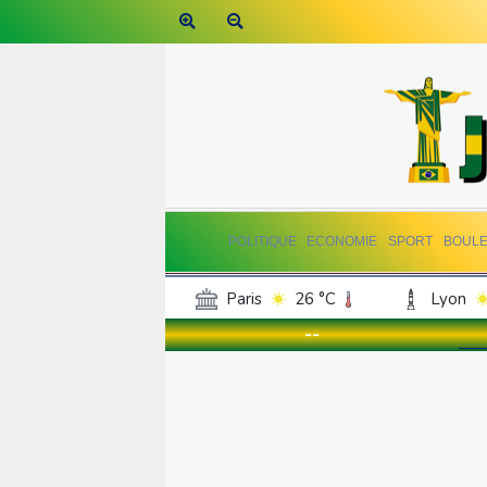
POLITIQUE
ECONOMIE
SPORT
BOUL
Paris
26 °C
Lyon
Luxembourg
23 °C
--
Jersey
21 °C
Burki
Senegal
30 °C
Tog
Madagascar
19 °C
Bruxelles
23 °C
Va