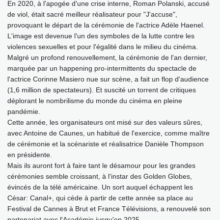
En 2020, à l'apogée d'une crise interne, Roman Polanski, accusé
de viol, était sacré meilleur réalisateur pour "J'accuse",
provoquant le départ de la cérémonie de l'actrice Adèle Haenel.
L'image est devenue l'un des symboles de la lutte contre les
violences sexuelles et pour l'égalité dans le milieu du cinéma.
Malgré un profond renouvellement, la cérémonie de l'an dernier,
marquée par un happening pro-intermittents du spectacle de
l'actrice Corinne Masiero nue sur scène, a fait un flop d'audience
(1,6 million de spectateurs). Et suscité un torrent de critiques
déplorant le nombrilisme du monde du cinéma en pleine
pandémie.
Cette année, les organisateurs ont misé sur des valeurs sûres,
avec Antoine de Caunes, un habitué de l'exercice, comme maître
de cérémonie et la scénariste et réalisatrice Danièle Thompson
en présidente.
Mais ils auront fort à faire tant le désamour pour les grandes
cérémonies semble croissant, à l'instar des Golden Globes,
évincés de la télé américaine. Un sort auquel échappent les
César: Canal+, qui cède à partir de cette année sa place au
Festival de Cannes à Brut et France Télévisions, a renouvelé son
partenariat avec l'Académie jusqu'en 2025.