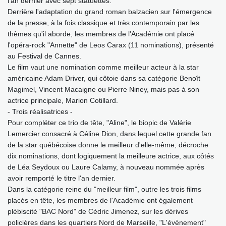
l'an dernier avec sept statuettes.
Derrière l'adaptation du grand roman balzacien sur l'émergence
de la presse, à la fois classique et très contemporain par les
thèmes qu'il aborde, les membres de l'Académie ont placé
l'opéra-rock "Annette" de Leos Carax (11 nominations), présenté
au Festival de Cannes.
Le film vaut une nomination comme meilleur acteur à la star
américaine Adam Driver, qui côtoie dans sa catégorie Benoît
Magimel, Vincent Macaigne ou Pierre Niney, mais pas à son
actrice principale, Marion Cotillard.
- Trois réalisatrices -
Pour compléter ce trio de tête, "Aline", le biopic de Valérie
Lemercier consacré à Céline Dion, dans lequel cette grande fan
de la star québécoise donne le meilleur d'elle-même, décroche
dix nominations, dont logiquement la meilleure actrice, aux côtés
de Léa Seydoux ou Laure Calamy, à nouveau nommée après
avoir remporté le titre l'an dernier.
Dans la catégorie reine du "meilleur film", outre les trois films
placés en tête, les membres de l'Académie ont également
plébiscité "BAC Nord" de Cédric Jimenez, sur les dérives
policières dans les quartiers Nord de Marseille, "L'évènement"