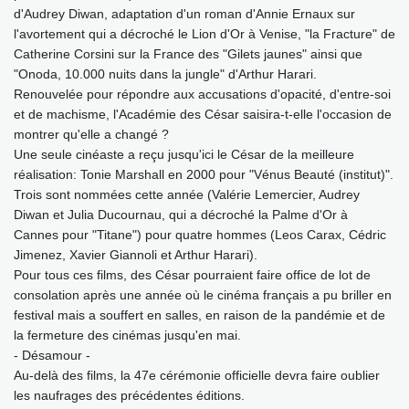
d'Audrey Diwan, adaptation d'un roman d'Annie Ernaux sur
l'avortement qui a décroché le Lion d'Or à Venise, "la Fracture" de
Catherine Corsini sur la France des "Gilets jaunes" ainsi que
"Onoda, 10.000 nuits dans la jungle" d'Arthur Harari.
Renouvelée pour répondre aux accusations d'opacité, d'entre-soi
et de machisme, l'Académie des César saisira-t-elle l'occasion de
montrer qu'elle a changé ?
Une seule cinéaste a reçu jusqu'ici le César de la meilleure
réalisation: Tonie Marshall en 2000 pour "Vénus Beauté (institut)".
Trois sont nommées cette année (Valérie Lemercier, Audrey
Diwan et Julia Ducournau, qui a décroché la Palme d'Or à
Cannes pour "Titane") pour quatre hommes (Leos Carax, Cédric
Jimenez, Xavier Giannoli et Arthur Harari).
Pour tous ces films, des César pourraient faire office de lot de
consolation après une année où le cinéma français a pu briller en
festival mais a souffert en salles, en raison de la pandémie et de
la fermeture des cinémas jusqu'en mai.
- Désamour -
Au-delà des films, la 47e cérémonie officielle devra faire oublier
les naufrages des précédentes éditions.