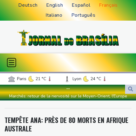
Deutsch
English
Español
Français
Italiano
Português
Paris
21 °C
Lyon
24 °C
Lille
16 °C
Monaco
29 °C
--
Bordeaux
23 °C
Luxembourg
16 °C
Marchés: retour de la nervosité sur le Moyen-Orient, l'Europe
Marseille
28 °C
Brussels
15 °C
s'offre tout de même des records
Guernsey
16 °C
Jersey
16 °C
Wall Street termine en baisse, les incertitudes au Moyen-Orient
TEMPÊTE ANA: PRÈS DE 80 MORTS EN AFRIQUE
Burkina Faso
32 °C
Guinea
23 °C
inquiètent
AUSTRALE
Mali
17 °C
Niger
37 °C
L'explosion d'une bombe dans un bus fait deux morts près de