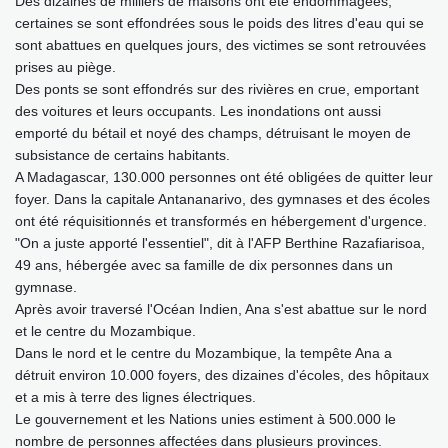
Des dizaines de milliers de maisons ont été endommagées,
certaines se sont effondrées sous le poids des litres d'eau qui se
sont abattues en quelques jours, des victimes se sont retrouvées
prises au piège.
Des ponts se sont effondrés sur des rivières en crue, emportant
des voitures et leurs occupants. Les inondations ont aussi
emporté du bétail et noyé des champs, détruisant le moyen de
subsistance de certains habitants.
A Madagascar, 130.000 personnes ont été obligées de quitter leur
foyer. Dans la capitale Antananarivo, des gymnases et des écoles
ont été réquisitionnés et transformés en hébergement d'urgence.
"On a juste apporté l'essentiel", dit à l'AFP Berthine Razafiarisoa,
49 ans, hébergée avec sa famille de dix personnes dans un
gymnase.
Après avoir traversé l'Océan Indien, Ana s'est abattue sur le nord
et le centre du Mozambique.
Dans le nord et le centre du Mozambique, la tempête Ana a
détruit environ 10.000 foyers, des dizaines d'écoles, des hôpitaux
et a mis à terre des lignes électriques.
Le gouvernement et les Nations unies estiment à 500.000 le
nombre de personnes affectées dans plusieurs provinces.